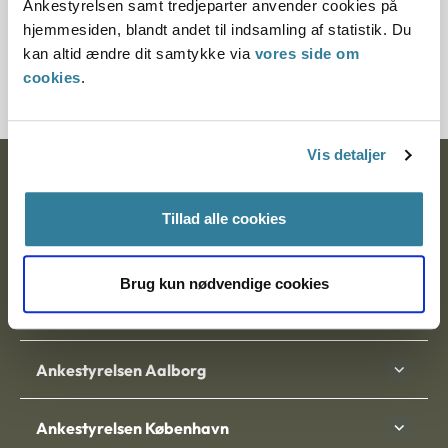
Ankestyrelsen samt tredjeparter anvender cookies på
Journalnummer
hjemmesiden, blandt andet til indsamling af statistik. Du
kan altid ændre dit samtykke via
vores side om
3500461-07
cookies
.
Vis detaljer
Ankestyrelsen
Tillad alle cookies
Postadresse:
Nytorv 7, 2. sal
Brug kun nødvendige cookies
9000 Aalborg
Ankestyrelsen Aalborg
Ankestyrelsen København