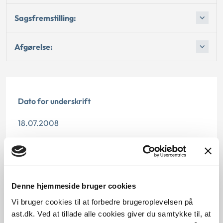
Sagsfremstilling:
Afgørelse:
Dato for underskrift
18.07.2008
Offentliggørelsesdato
12.07.2013
Denne hjemmeside bruger cookies
Paragraf
Vi bruger cookies til at forbedre brugeroplevelsen på
§ 112 § 97
ast.dk. Ved at tillade alle cookies giver du samtykke til, at