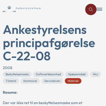
Ankestyrelsens
principafgørelse
C-22-08
2008
Beskyttelsesmaske
Duftoverfølsomhed
Hjælpemiddel
Mcs
Tilstand
Kommunal
Serviceloven
Historisk
Resume:
Der var ikke ret til en beskyttelsesmaske som et