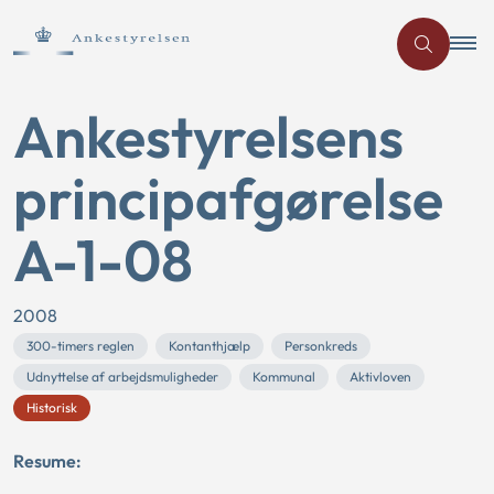
Ankestyrelsens
principafgørelse
A-1-08
2008
300-timers reglen
Kontanthjælp
Personkreds
Udnyttelse af arbejdsmuligheder
Kommunal
Aktivloven
Historisk
Resume: