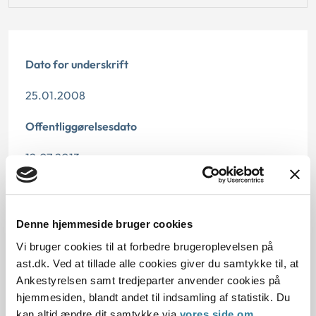
Dato for underskrift
25.01.2008
Offentliggørelsesdato
12.07.2013
Paragraf
§ 13 § 26 § 11
Denne hjemmeside bruger cookies
Vi bruger cookies til at forbedre brugeroplevelsen på
Journalnummer
ast.dk. Ved at tillade alle cookies giver du samtykke til, at
Ankestyrelsen samt tredjeparter anvender cookies på
2000394-07
hjemmesiden, blandt andet til indsamling af statistik. Du
kan altid ændre dit samtykke via
vores side om