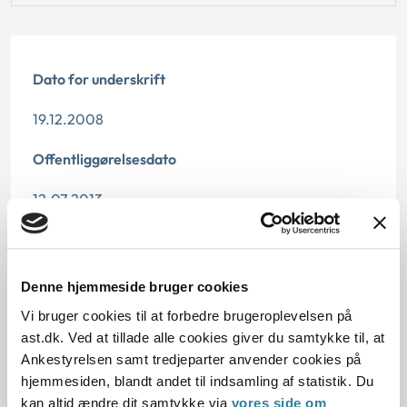
Dato for underskrift
19.12.2008
Offentliggørelsesdato
12.07.2013
Paragraf
§ 41 § 42
Denne hjemmeside bruger cookies
Vi bruger cookies til at forbedre brugeroplevelsen på
Journalnummer
ast.dk. Ved at tillade alle cookies giver du samtykke til, at
Ankestyrelsen samt tredjeparter anvender cookies på
3500091-08
hjemmesiden, blandt andet til indsamling af statistik. Du
kan altid ændre dit samtykke via
vores side om