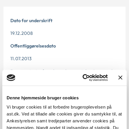
Dato for underskrift
19.12.2008
Offentliggørelsesdato
11.07.2013
Denne principafgørelse er kasseret den 6. november
2019, da den er erstattet af principafgørelse 50-19.
Paragraf
Denne hjemmeside bruger cookies
§ 4 § 1 § 100
Vi bruger cookies til at forbedre brugeroplevelsen på
ast.dk. Ved at tillade alle cookies giver du samtykke til, at
Journalnummer
Ankestyrelsen samt tredjeparter anvender cookies på
hjemmesiden, blandt andet til indsamling af statistik. Du
3500162-08