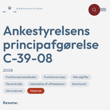
Ankestyrelsens
principafgørelse
C-39-08
2008
Funktionsevnemetoden
Funktionsniveau
Merudgifter
Personkreds
Udeladelse af aftaleskema
Kommunal
Serviceloven
Historisk
Resume: