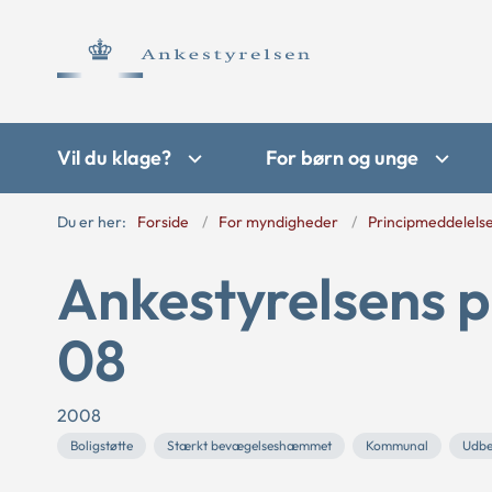
Vil du klage?
For børn og unge
Du er her:
Forside
For myndigheder
Principmeddelels
Ankestyrelsens p
08
2008
Boligstøtte
Stærkt bevægelseshæmmet
Kommunal
Udbe