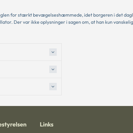
 reglen for stærkt bevægelseshæmmede, idet borgeren i det dag
ollator. Der var ikke oplysninger i sagen om, at han kun vanskeli
styrelsen
Links