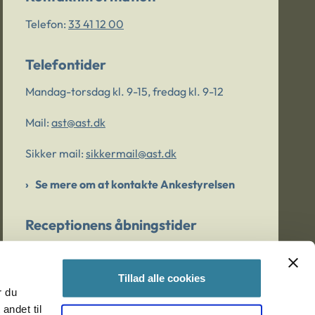
Telefon:
33 41 12 00
Telefontider
Mandag-torsdag kl. 9-15, fredag kl. 9-12
Mail:
ast@ast.dk
Sikker mail:
sikkermail@ast.dk
Se mere om at kontakte Ankestyrelsen
Receptionens åbningstider
Mandag-torsdag kl. 9-15, fredag kl. 9-13
Tillad alle cookies
r du
Er du bekymret for et barn/en ung?
andet til