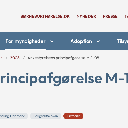
BØRNEBORTFØRELSE.DK
NYHEDER
PRESSE
T
For myndigheder
Adoption
Tilsy
er
2008
Ankestyrelsens principafgørelse M-1-08
rincipafgørelse M-
taling Danmark
Boligstøtteloven
Historisk