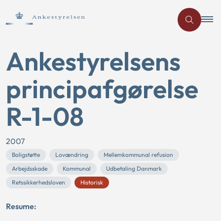
Ankestyrelsens
principafgørelse
R-1-08
2007
Boligstøtte
Lovændring
Mellemkommunal refusion
Arbejdsskade
Kommunal
Udbetaling Danmark
Retssikkerhedsloven
Historisk
Resume: