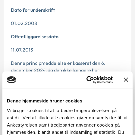
Dato for underskrift
01.02.2008
Offentliggørelsesdato
11.07.2013
Denne principmeddelelse er kasseret den 6.
december 2024, da den ikke længere har
vejledningsværdi.
Paragraf
Denne hjemmeside bruger cookies
§ 9c
Vi bruger cookies til at forbedre brugeroplevelsen på
ast.dk. Ved at tillade alle cookies giver du samtykke til, at
Journalnummer
Ankestyrelsen samt tredjeparter anvender cookies på
3800038-07
hjemmesiden, blandt andet til indsamling af statistik. Du