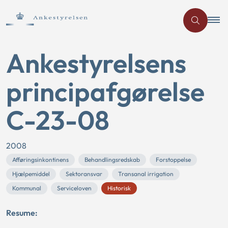
Ankestyrelsens
principafgørelse
C-23-08
2008
Afføringsinkontinens
Behandlingsredskab
Forstoppelse
Hjælpemiddel
Sektoransvar
Transanal irrigation
Kommunal
Serviceloven
Historisk
Resume: