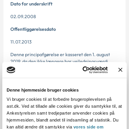
Dato for underskrift
02.09.2008
Offentliggørelsesdato
11.07.2013
Denne principafgørelse er kasseret den 1. august
2019, da den ikke længere har vejledningsværdi.
Paragraf
§ 112
Denne hjemmeside bruger cookies
Vi bruger cookies til at forbedre brugeroplevelsen på
Journalnummer
ast.dk. Ved at tillade alle cookies giver du samtykke til, at
3500419-07
Ankestyrelsen samt tredjeparter anvender cookies på
hjemmesiden, blandt andet til indsamling af statistik. Du
kan altid ændre dit samtykke via
vores side om