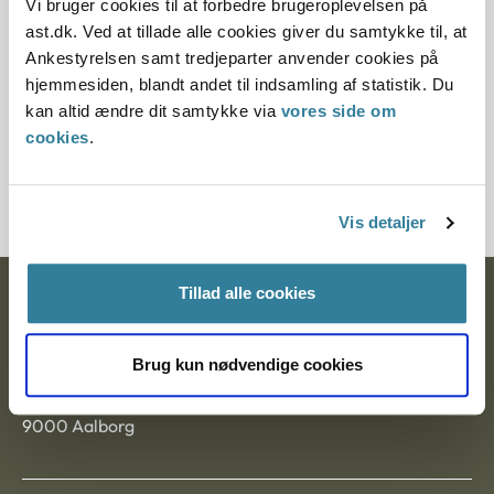
Vi bruger cookies til at forbedre brugeroplevelsen på
Paragraf
ast.dk. Ved at tillade alle cookies giver du samtykke til, at
Ankestyrelsen samt tredjeparter anvender cookies på
§ 85 § 97 § 5 § 4 § 69 § 83 § 97v § 97f § 97i
hjemmesiden, blandt andet til indsamling af statistik. Du
kan altid ændre dit samtykke via
vores side om
Journalnummer
cookies
.
3500194-07
Vis detaljer
Tillad alle cookies
Ankestyrelsen
Postadresse:
Brug kun nødvendige cookies
Nytorv 7, 2. sal
9000 Aalborg