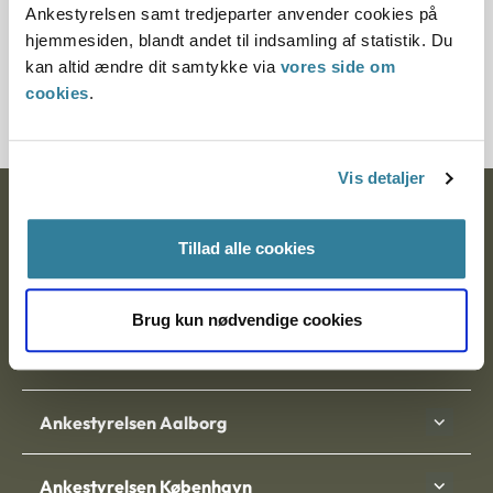
Ankestyrelsen samt tredjeparter anvender cookies på
Journalnummer
hjemmesiden, blandt andet til indsamling af statistik. Du
kan altid ændre dit samtykke via
vores side om
2000502-07
cookies
.
Vis detaljer
Ankestyrelsen
Tillad alle cookies
Postadresse:
Nytorv 7, 2. sal
Brug kun nødvendige cookies
9000 Aalborg
Ankestyrelsen Aalborg
Ankestyrelsen København