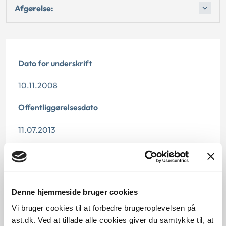
Afgørelse:
Dato for underskrift
10.11.2008
Offentliggørelsesdato
11.07.2013
Denne principmeddelelse er kasseret den 2.
december 2020, da den er indarbejdet i
principmeddelelse 34-20.
Denne hjemmeside bruger cookies
Paragraf
Vi bruger cookies til at forbedre brugeroplevelsen på
§ 22 § 32
ast.dk. Ved at tillade alle cookies giver du samtykke til, at