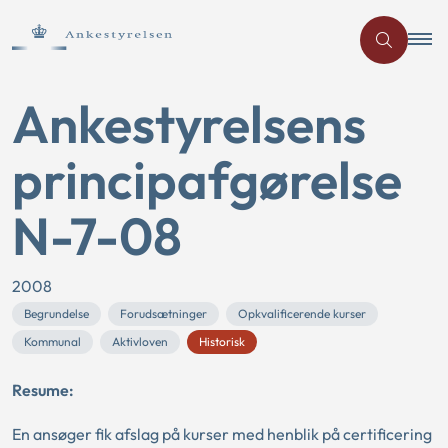
Ankestyrelsens
principafgørelse
N-7-08
2008
Begrundelse
Forudsætninger
Opkvalificerende kurser
Kommunal
Aktivloven
Historisk
Resume:
En ansøger fik afslag på kurser med henblik på certificering