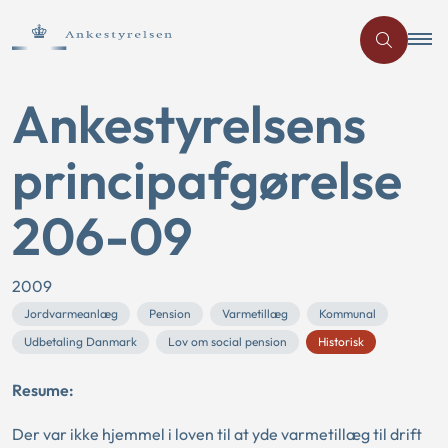
Ankestyrelsens
principafgørelse
206-09
2009
Jordvarmeanlæg
Pension
Varmetillæg
Kommunal
Udbetaling Danmark
Lov om social pension
Historisk
Resume:
Der var ikke hjemmel i loven til at yde varmetillæg til drift