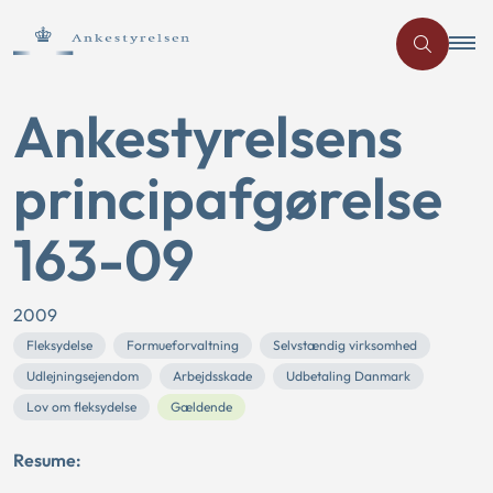
Ankestyrelsens
principafgørelse
163-09
2009
Fleksydelse
Formueforvaltning
Selvstændig virksomhed
Udlejningsejendom
Arbejdsskade
Udbetaling Danmark
Lov om fleksydelse
Gældende
Resume: