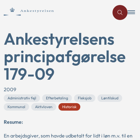
Ankestyrelsens
principafgørelse
179-09
2009
Administrativ fejl
Efterbetaling
Fleksjob
Løntilskud
Kommunal
Aktivloven
Historisk
Resume:
En arbejdsgiver, som havde udbetalt for lidt i løn m.v. til en