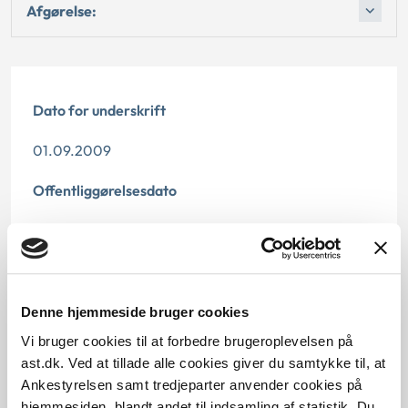
Afgørelse:
Dato for underskrift
01.09.2009
Offentliggørelsesdato
10.07.2013
Denne principafgørelse er kasseret den 7. februar
2014, da den er erstattet af principafgørelse 7-14.
Denne hjemmeside bruger cookies
Paragraf
Vi bruger cookies til at forbedre brugeroplevelsen på
ast.dk. Ved at tillade alle cookies giver du samtykke til, at
Journalnummer
Ankestyrelsen samt tredjeparter anvender cookies på
hjemmesiden, blandt andet til indsamling af statistik. Du