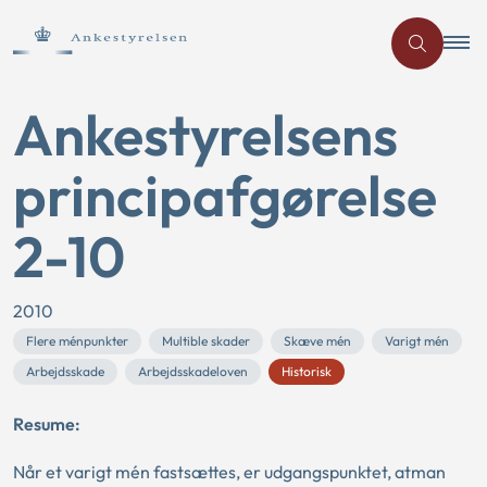
Ankestyrelsens
principafgørelse
2-10
2010
Flere ménpunkter
Multible skader
Skæve mén
Varigt mén
Arbejdsskade
Arbejdsskadeloven
Historisk
Resume:
Når et varigt mén fastsættes, er udgangspunktet, atman