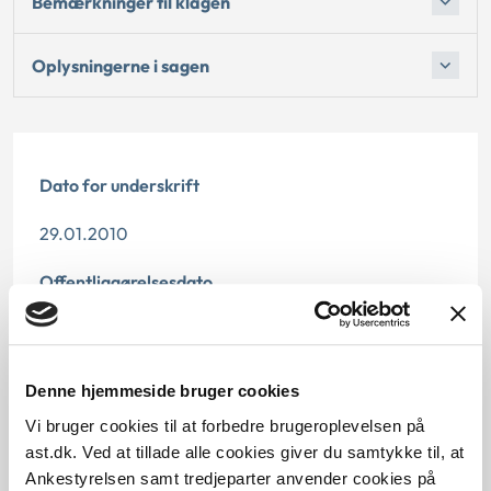
Bemærkninger til klagen
Oplysningerne i sagen
Dato for underskrift
29.01.2010
Offentliggørelsesdato
11.07.2013
Paragraf
Denne hjemmeside bruger cookies
§ 18
Vi bruger cookies til at forbedre brugeroplevelsen på
ast.dk. Ved at tillade alle cookies giver du samtykke til, at
Journalnummer
Ankestyrelsen samt tredjeparter anvender cookies på