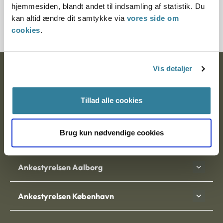
hjemmesiden, blandt andet til indsamling af statistik. Du
1200461-09
kan altid ændre dit samtykke via
vores side om
cookies
.
Vis detaljer
Ankestyrelsen
Postadresse:
Tillad alle cookies
Nytorv 7, 2. sal
9000 Aalborg
Brug kun nødvendige cookies
Ankestyrelsen Aalborg
Ankestyrelsen København