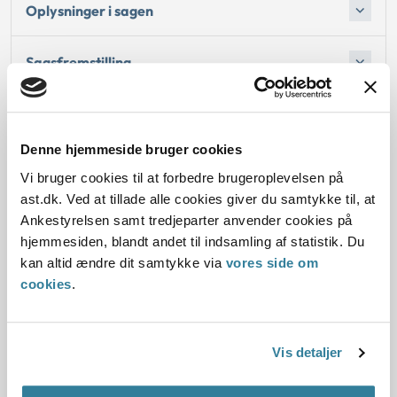
Oplysninger i sagen
Sagsfremstilling
Formålet med behandlingen af sagen
Denne hjemmeside bruger cookies
Vi bruger cookies til at forbedre brugeroplevelsen på
ast.dk. Ved at tillade alle cookies giver du samtykke til, at
Dato for underskrift
Ankestyrelsen samt tredjeparter anvender cookies på
hjemmesiden, blandt andet til indsamling af statistik. Du
31.03.2010
kan altid ændre dit samtykke via
vores side om
cookies
.
Offentliggørelsesdato
10.07.2013
Vis detaljer
Paragraf