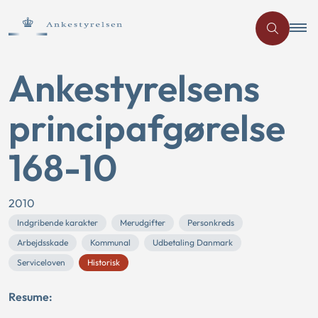
Ankestyrelsens
principafgørelse
168-10
2010
Indgribende karakter
Merudgifter
Personkreds
Arbejdsskade
Kommunal
Udbetaling Danmark
Serviceloven
Historisk
Resume: