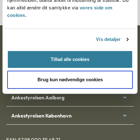
hjemmesiden, blandt andet til indsamling af statistik. Du
1211153-09
kan altid ændre dit samtykke via
vores side om
cookies
.
Ankestyrelsen
Vis detaljer
Postadresse:
Tillad alle cookies
Nytorv 7, 2. sal
9000 Aalborg
Brug kun nødvendige cookies
Ankestyrelsen Aalborg
Ankestyrelsen København
EAN: 57 98 000 35 48 21