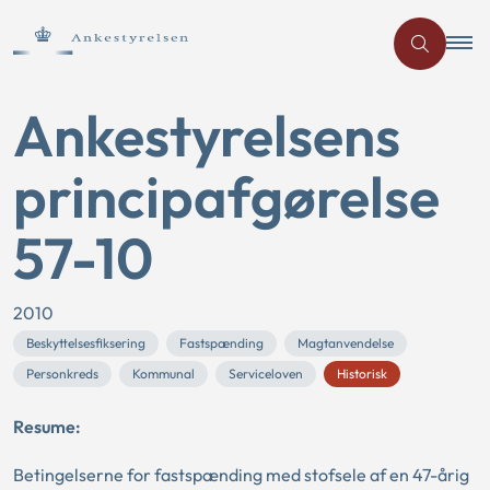
Ankestyrelsens
principafgørelse
57-10
2010
Beskyttelsesfiksering
Fastspænding
Magtanvendelse
Personkreds
Kommunal
Serviceloven
Historisk
Resume:
Betingelserne for fastspænding med stofsele af en 47-årig