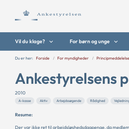
Vil du klage?
For børn og unge
Du er her:
Forside
For myndigheder
Principmeddelels
Ankestyrelsens p
2010
A-kasse
Aktiv
Arbejdssøgende
Rådighed
Vejlednin
Resume:
Der var ikke ret til arbejdsløshedsdagpenge, da medle