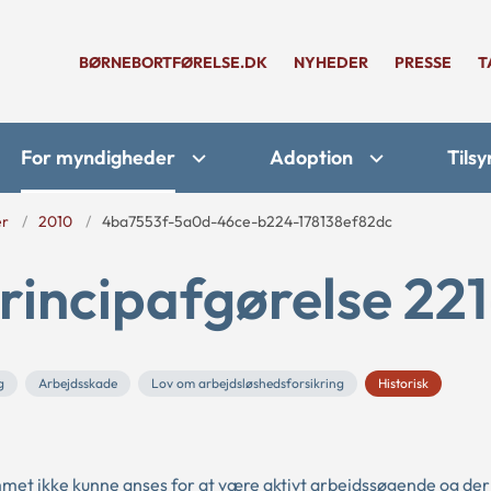
BØRNEBORTFØRELSE.DK
NYHEDER
PRESSE
T
For myndigheder
Adoption
Tilsy
er
2010
4ba7553f-5a0d-46ce-b224-178138ef82dc
rincipafgørelse 221
g
Arbejdsskade
Lov om arbejdsløshedsforsikring
Historisk
mmet ikke kunne anses for at være aktivt arbejdssøgende og de