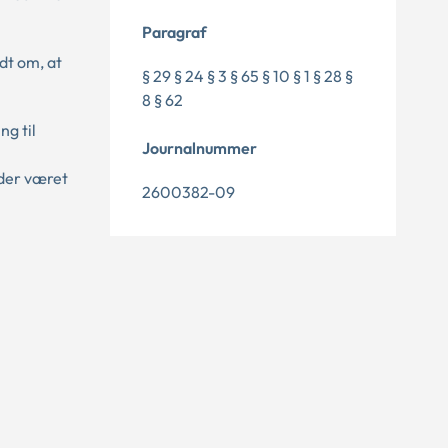
Paragraf
dt om, at
§ 29 § 24 § 3 § 65 § 10 § 1 § 28 §
8 § 62
ng til
Journalnummer
 der været
2600382-09