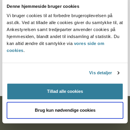
Denne hjemmeside bruger cookies
Offentliggørelsesdato
Vi bruger cookies til at forbedre brugeroplevelsen på
10.07.2013
ast.dk. Ved at tillade alle cookies giver du samtykke til, at
Ankestyrelsen samt tredjeparter anvender cookies på
Paragraf
hjemmesiden, blandt andet til indsamling af statistik. Du
kan altid ændre dit samtykke via
vores side om
§ 112 § 1 § 113 § 19 § 113
cookies
.
Journalnummer
Vis detaljer
3500739-09
Tillad alle cookies
Ankestyrelsen
Brug kun nødvendige cookies
Postadresse: