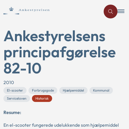
Ankestyrelsens
principafgørelse
82-10
2010
El-scooter
Forbrugsgode
Hjælpemiddel
Kommunal
Serviceloven
Historisk
Resume:
En el-scooter fungerede udelukkende som hjælpemiddel