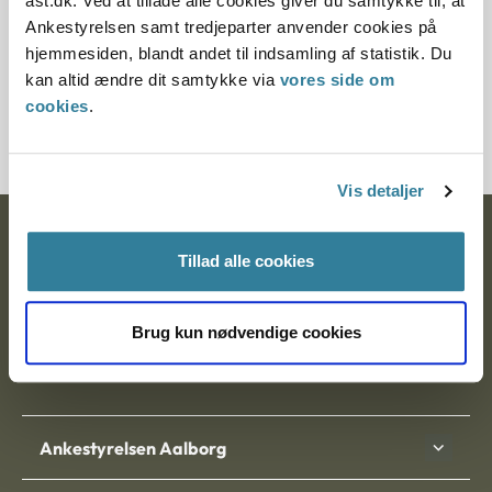
ast.dk. Ved at tillade alle cookies giver du samtykke til, at
§ 112 § 4 § 113 § 100
Ankestyrelsen samt tredjeparter anvender cookies på
hjemmesiden, blandt andet til indsamling af statistik. Du
Journalnummer
kan altid ændre dit samtykke via
vores side om
cookies
.
3500597-09
Vis detaljer
Ankestyrelsen
Tillad alle cookies
Postadresse:
Brug kun nødvendige cookies
Nytorv 7, 2. sal
9000 Aalborg
Ankestyrelsen Aalborg