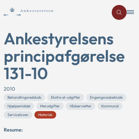
Ankestyrelsens
principafgørelse
131-10
2010
Behandlingsredskab
Ekstra el-udgifter
Engangsvaskeklude
Hjælpemiddel
Merudgifter
Vådservietter
Kommunal
Serviceloven
Historisk
Resume: