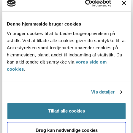
Dato for underskrift
30.10.2010
Denne hjemmeside bruger cookies
Offentliggørelsesdato
Vi bruger cookies til at forbedre brugeroplevelsen på
10.07.2013
ast.dk. Ved at tillade alle cookies giver du samtykke til, at
Ankestyrelsen samt tredjeparter anvender cookies på
Denne principafgørelse er kasseret den 3. juli 2019,
hjemmesiden, blandt andet til indsamling af statistik. Du
da den ikke længere har vejledningsværdi.
kan altid ændre dit samtykke via
vores side om
cookies
.
Paragraf
§ 7§ 53§ 74m§ 10
Vis detaljer
Journalnummer
Tillad alle cookies
2600651-09
Brug kun nødvendige cookies