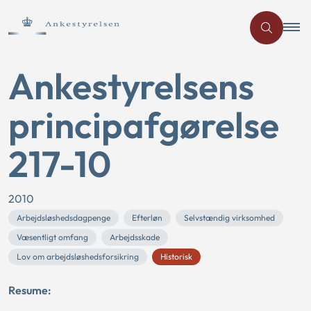
Ankestyrelsens
principafgørelse
217-10
2010
Arbejdsløshedsdagpenge
Efterløn
Selvstændig virksomhed
Væsentligt omfang
Arbejdsskade
Lov om arbejdsløshedsforsikring
Historisk
Resume: