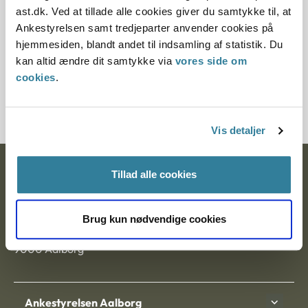
Paragraf
ast.dk. Ved at tillade alle cookies giver du samtykke til, at
Ankestyrelsen samt tredjeparter anvender cookies på
§ 27 § 24
hjemmesiden, blandt andet til indsamling af statistik. Du
kan altid ændre dit samtykke via
vores side om
Journalnummer
cookies
.
7200037-09
Vis detaljer
Ankestyrelsen
Tillad alle cookies
Postadresse:
Brug kun nødvendige cookies
Nytorv 7, 2. sal
9000 Aalborg
Ankestyrelsen Aalborg