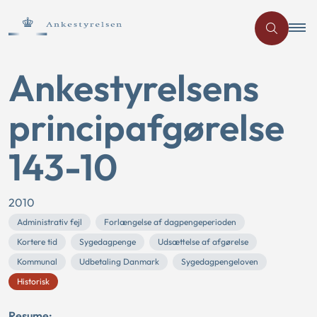
Ankestyrelsens
principafgørelse
143-10
2010
Administrativ fejl
Forlængelse af dagpengeperioden
Kortere tid
Sygedagpenge
Udsættelse af afgørelse
Kommunal
Udbetaling Danmark
Sygedagpengeloven
Historisk
Resume: