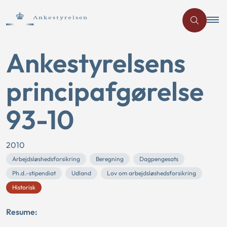
Ankestyrelsens
principafgørelse
93-10
2010
Arbejdsløshedsforsikring
Beregning
Dagpengesats
Ph.d.-stipendiat
Udland
Lov om arbejdsløshedsforsikring
Historisk
Resume: