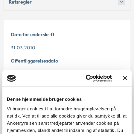
Retsregler
Dato for underskrift
31.03.2010
Offentliggørelsesdato
10.07.2013
Paragraf
Denne hjemmeside bruger cookies
§ 85 § 96 § 82 § 14 § 100
Vi bruger cookies til at forbedre brugeroplevelsen på
Journalnummer
ast.dk. Ved at tillade alle cookies giver du samtykke til, at
Ankestyrelsen samt tredjeparter anvender cookies på
3500472-09
hjemmesiden, blandt andet til indsamling af statistik. Du