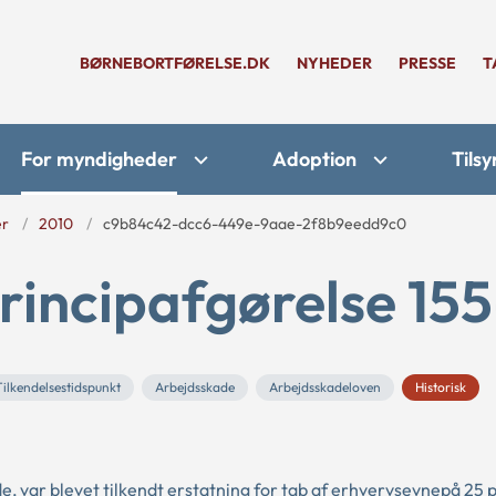
BØRNEBORTFØRELSE.DK
NYHEDER
PRESSE
T
For myndigheder
Adoption
Tilsy
er
2010
c9b84c42-dcc6-449e-9aae-2f8b9eedd9c0
rincipafgørelse 155
Tilkendelsestidspunkt
Arbejdsskade
Arbejdsskadeloven
Historisk
, var blevet tilkendt erstatning for tab af erhvervsevnepå 25 