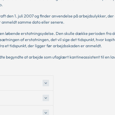
b.
aft den 1. juli 2007 og finder anvendelse på arbejdsulykker, der 
 anmeldt samme dato eller senere.
l en løbende erstatningsydelse. Den skulle dække perioden fra d
omsætningen af erstatningen, det vil sige det tidspunkt, hvor kapi
ra et tidspunkt, der ligger før arbejdsskaden er anmeldt.
dte begyndte at arbejde som ufaglært kantineassistent til en la