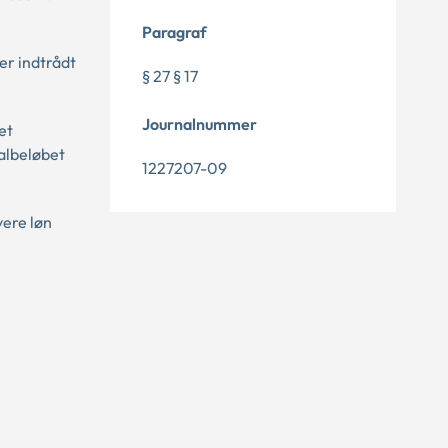
Paragraf
er indtrådt
§ 27 § 17
Journalnummer
et
talbeløbet
1227207-09
vere løn