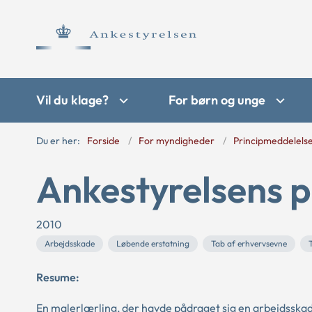
Vil du klage?
For børn og unge
Du er her:
Forside
For myndigheder
Principmeddelels
Ankestyrelsens p
2010
Arbejdsskade
Løbende erstatning
Tab af erhvervsevne
Resume:
En malerlærling, der havde pådraget sig en arbejdsskade