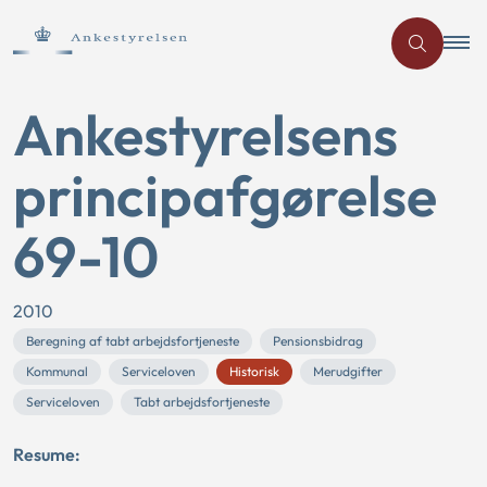
Ankestyrelsens
principafgørelse
69-10
2010
Beregning af tabt arbejdsfortjeneste
Pensionsbidrag
Kommunal
Serviceloven
Historisk
Merudgifter
Serviceloven
Tabt arbejdsfortjeneste
Resume: