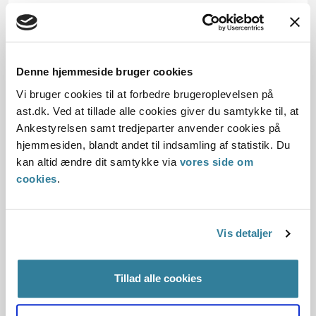
Dato for underskrift
31.03.2010
Denne hjemmeside bruger cookies
Offentliggørelsesdato
Vi bruger cookies til at forbedre brugeroplevelsen på
ast.dk. Ved at tillade alle cookies giver du samtykke til, at
10.07.2013
Ankestyrelsen samt tredjeparter anvender cookies på
hjemmesiden, blandt andet til indsamling af statistik. Du
Denne principafgørelse er kasseret den 21. februar
kan altid ændre dit samtykke via
vores side om
2018, da den er erstattet af principafgørelse 4-18.
cookies
.
Paragraf
§ 11§ 8§ 42
Vis detaljer
Journalnummer
Tillad alle cookies
3500203-09