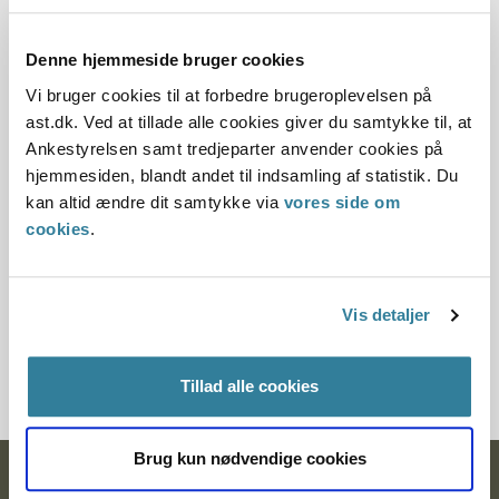
Dato for underskrift
30.10.2010
Denne hjemmeside bruger cookies
Vi bruger cookies til at forbedre brugeroplevelsen på
Offentliggørelsesdato
ast.dk. Ved at tillade alle cookies giver du samtykke til, at
Ankestyrelsen samt tredjeparter anvender cookies på
10.07.2013
hjemmesiden, blandt andet til indsamling af statistik. Du
kan altid ændre dit samtykke via
vores side om
Paragraf
cookies
.
§ 6 § 1 § 86
Journalnummer
Vis detaljer
2600582-09
Tillad alle cookies
Brug kun nødvendige cookies
Ankestyrelsen