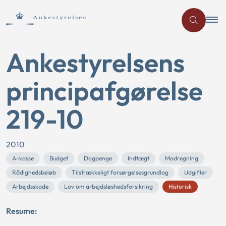
Ankestyrelsens
principafgørelse
219-10
2010
A-kasse
Budget
Dagpenge
Indtægt
Modregning
Rådighedsbeløb
Tilstrækkeligt forsørgelsesgrundlag
Udgifter
Arbejdsskade
Lov om arbejdsløshedsforsikring
Historisk
Resume: