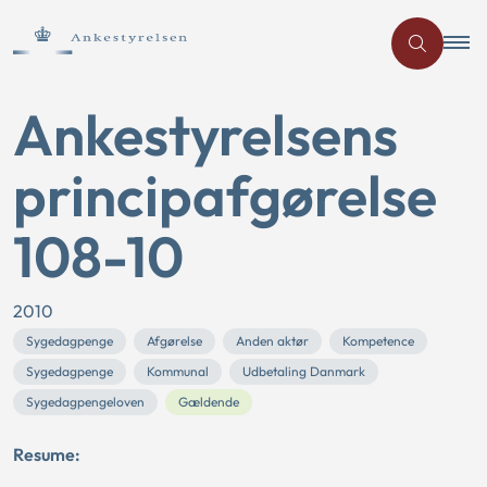
Ankestyrelsens
principafgørelse
108-10
2010
Sygedagpenge
Afgørelse
Anden aktør
Kompetence
Sygedagpenge
Kommunal
Udbetaling Danmark
Sygedagpengeloven
Gældende
Resume: