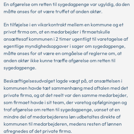
En afgørelse om retten til sygedagpenge var ugyldig, da den
måtte anses for at være truffet af anden aktør.
En tilføjelse i en vikarkontrakt mellem en kommune og et
privat firma om, at en medarbejder i firmaetskulle
ansættesaf kommunen i 2 timer ugentligt til varetagelse af
egentlige myndighedsopgaver i sager om sygedagpenge,
måtte anses for at være en omgåelse af reglerne om, at
anden aktør ikke kunne træffe afgørelse om retten til
sygedagpenge.
Beskæftigelsesudvalget lagde vægt på, at ansættelsen i
kommunen havde tæt sammenhæng med aftalen med det
private firma, og at det reelt var den samme medarbejder,
som firmaet havde i sit team, der varetog opfølgningen og
traf afgørelse om retten til sygedagpenge, uanset at en
mindre del af medarbejderens løn udbetaltes direkte af
kommunen til medarbejderen, medens resten af lønnen
afregnedes af det private firma.