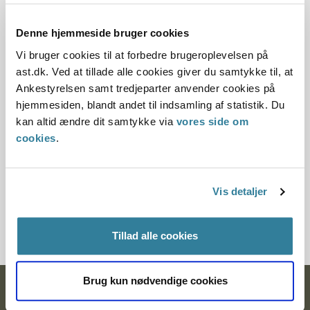
30.06.2010
Denne hjemmeside bruger cookies
Vi bruger cookies til at forbedre brugeroplevelsen på
Offentliggørelsesdato
ast.dk. Ved at tillade alle cookies giver du samtykke til, at
10.07.2013
Ankestyrelsen samt tredjeparter anvender cookies på
hjemmesiden, blandt andet til indsamling af statistik. Du
Paragraf
kan altid ændre dit samtykke via
vores side om
cookies
.
§ 100
Journalnummer
Vis detaljer
3500254-09
Tillad alle cookies
Brug kun nødvendige cookies
Ankestyrelsen