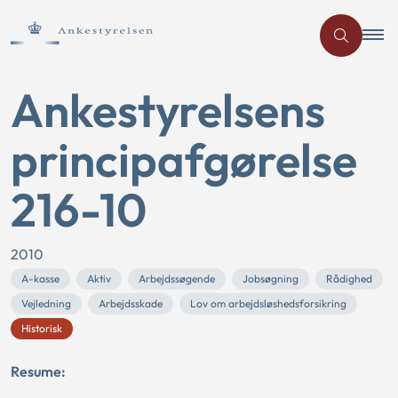
Ankestyrelsens
principafgørelse
216-10
2010
A-kasse
Aktiv
Arbejdssøgende
Jobsøgning
Rådighed
Vejledning
Arbejdsskade
Lov om arbejdsløshedsforsikring
Historisk
Resume: