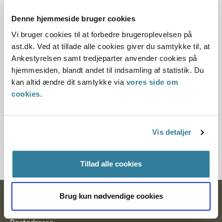
30.06.2010
Denne hjemmeside bruger cookies
Offentliggørelsesdato
Vi bruger cookies til at forbedre brugeroplevelsen på
ast.dk. Ved at tillade alle cookies giver du samtykke til, at
10.07.2013
Ankestyrelsen samt tredjeparter anvender cookies på
hjemmesiden, blandt andet til indsamling af statistik. Du
Paragraf
kan altid ændre dit samtykke via
vores side om
cookies
.
§ 100
Journalnummer
Vis detaljer
3500254-09
Tillad alle cookies
Brug kun nødvendige cookies
Ankestyrelsen