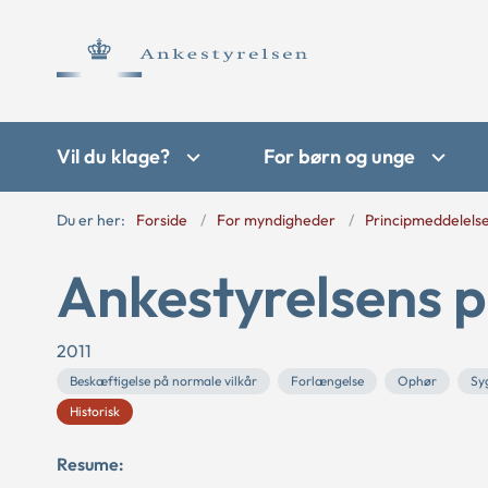
Vil du klage?
For børn og unge
Du er her:
Forside
For myndigheder
Principmeddelels
Ankestyrelsens p
2011
Beskæftigelse på normale vilkår
Forlængelse
Ophør
Sy
Historisk
Resume: