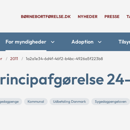
BØRNEBORTFØRELSE.DK
NYHEDER
PRESSE
T
For myndigheder
Adoption
Tilsy
er
2011
1a2a1e34-6d4f-46f2-b4bc-4926a5f223b8
rincipafgørelse 24-
gedagpenge
Kommunal
Udbetaling Danmark
Sygedagpengeloven