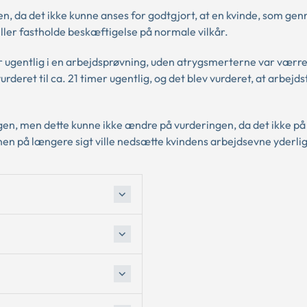
n, da det ikke kunne anses for godtgjort, at en kvinde, som ge
ler fastholde beskæftigelse på normale vilkår.
mer ugentlig i en arbejdsprøvning, uden atrygsmerterne var værr
deret til ca. 21 timer ugentlig, og det blev vurderet, at arbejds
en, men dette kunne ikke ændre på vurderingen, da det ikke på
nen på længere sigt ville nedsætte kvindens arbejdsevne yderli