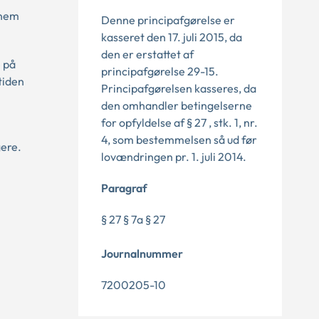
nnem
Denne principafgørelse er
kasseret den 17. juli 2015, da
den er erstattet af
e på
principafgørelse 29-15.
tiden
Principafgørelsen kasseres, da
den omhandler betingelserne
for opfyldelse af § 27 , stk. 1, nr.
4, som bestemmelsen så ud før
gere.
lovændringen pr. 1. juli 2014.
Paragraf
§ 27 § 7a § 27
Journalnummer
7200205-10