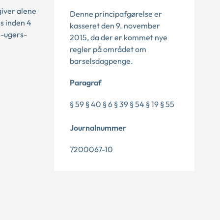
giver alene
Denne principafgørelse er
s inden 4
kasseret den 9. november
4-ugers-
2015, da der er kommet nye
regler på området om
barselsdagpenge.
Paragraf
§ 59 § 40 § 6 § 39 § 54 § 19 § 55
Journalnummer
7200067-10