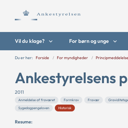
Vil du klage?
For børn og unge
Du er her:
Forside
For myndigheder
Principmeddelels
Ankestyrelsens p
2011
Anmeldelse af fraværet
Formkrav
Fravær
Graviditetsg
Sygedagpengeloven
Historisk
Resume: