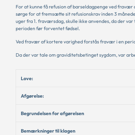
For at kunne få refusion af barseldagpenge ved fravær a
sørge for at fremsætte sit refusionskrav inden 3 måned
uger fra 1. fraværsdag, skulle ikke anvendes, da der va
perioden før forventet fødsel.
Ved fravær af kortere varighed forstås fravær i en peri
Da der var tale om graviditetsbetinget sygdom, var arbej
Love:
Afgørelse:
Begrundelsen for afgørelsen
Bemærkninger til klagen