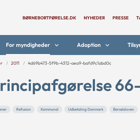
BØRNEBORTFØRELSE.DK
NYHEDER
PRESSE
T
For myndigheder
Adoption
Tilsy
er
2011
4d69b473-5f9b-4312-aea9-bafd9c1abd0c
rincipafgørelse 66-
ener
Refusion
Kommunal
Udbetaling Danmark
Barselsloven