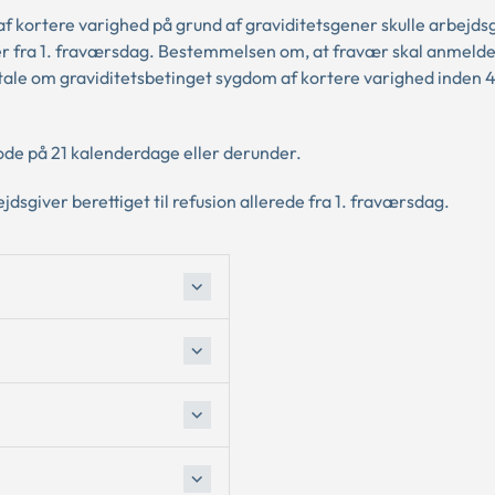
f kortere varighed på grund af graviditetsgener skulle arbejds
er fra 1. fraværsdag. Bestemmelsen om, at fravær skal anmelde
r tale om graviditetsbetinget sygdom af kortere varighed inden 
ode på 21 kalenderdage eller derunder.
dsgiver berettiget til refusion allerede fra 1. fraværsdag.