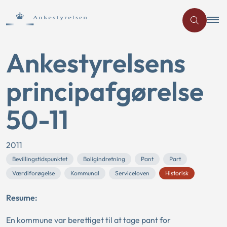
Ankestyrelsens
principafgørelse
50-11
2011
Bevillingstidspunktet
Boligindretning
Pant
Part
Værdiforøgelse
Kommunal
Serviceloven
Historisk
Resume:
En kommune var berettiget til at tage pant for