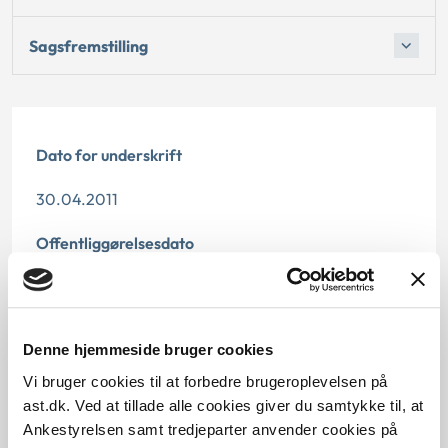
Sagsfremstilling
Dato for underskrift
30.04.2011
Offentliggørelsesdato
10.07.2013
Paragraf
Denne hjemmeside bruger cookies
§ 116 § 1
Vi bruger cookies til at forbedre brugeroplevelsen på
ast.dk. Ved at tillade alle cookies giver du samtykke til, at
Journalnummer
Ankestyrelsen samt tredjeparter anvender cookies på