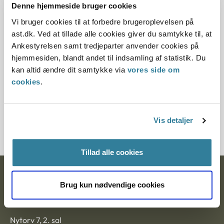
2025, da den ikke længere har vejledningsværdi.
Denne hjemmeside bruger cookies
Det skyldes, at der er kommet nye regler på
Vi bruger cookies til at forbedre brugeroplevelsen på
området.
ast.dk. Ved at tillade alle cookies giver du samtykke til, at
Ankestyrelsen samt tredjeparter anvender cookies på
Paragraf
hjemmesiden, blandt andet til indsamling af statistik. Du
kan altid ændre dit samtykke via
vores side om
§ 9c § 9 § 110
cookies
.
Journalnummer
3800010-10
Vis detaljer
Tillad alle cookies
Ankestyrelsen
Brug kun nødvendige cookies
Postadresse:
Nytorv 7, 2. sal