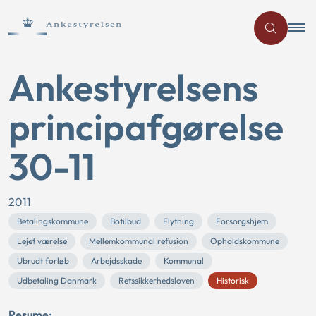
Ankestyrelsens
principafgørelse
30-11
2011
Betalingskommune
Botilbud
Flytning
Forsorgshjem
Lejet værelse
Mellemkommunal refusion
Opholdskommune
Ubrudt forløb
Arbejdsskade
Kommunal
Udbetaling Danmark
Retssikkerhedsloven
Historisk
Resume: