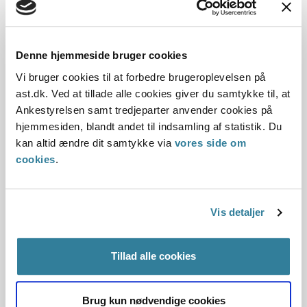
30.06.2011
Denne hjemmeside bruger cookies
Offentliggørelsesdato
Vi bruger cookies til at forbedre brugeroplevelsen på
10.07.2013
ast.dk. Ved at tillade alle cookies giver du samtykke til, at
Ankestyrelsen samt tredjeparter anvender cookies på
Denne principafgørelse er kasseret den 22.
hjemmesiden, blandt andet til indsamling af statistik. Du
december 2016, da den ikke længere er gældende
kan altid ændre dit samtykke via
vores side om
cookies
.
Paragraf
§ 96 § 16 § 5 § 1 § 100
Vis detaljer
Journalnummer
Tillad alle cookies
3500647-10
Brug kun nødvendige cookies