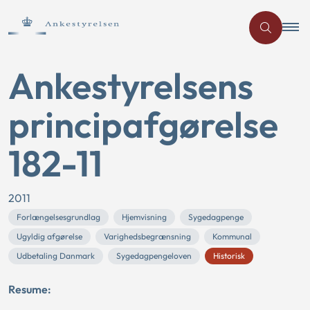
Ankestyrelsens
principafgørelse
182-11
2011
Forlængelsesgrundlag
Hjemvisning
Sygedagpenge
Ugyldig afgørelse
Varighedsbegrænsning
Kommunal
Udbetaling Danmark
Sygedagpengeloven
Historisk
Resume: