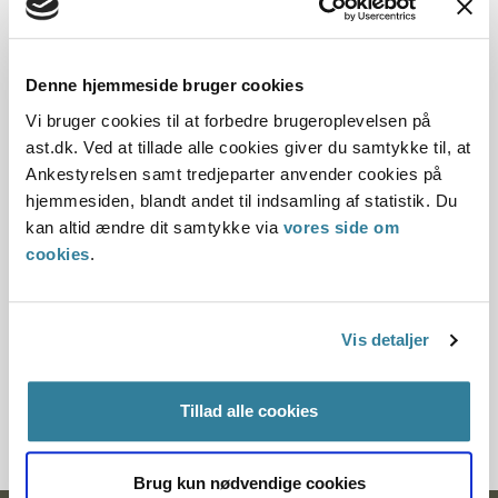
Dato for underskrift
Denne hjemmeside bruger cookies
20.10.2011
Vi bruger cookies til at forbedre brugeroplevelsen på
ast.dk. Ved at tillade alle cookies giver du samtykke til, at
Offentliggørelsesdato
Ankestyrelsen samt tredjeparter anvender cookies på
hjemmesiden, blandt andet til indsamling af statistik. Du
11.07.2013
kan altid ændre dit samtykke via
vores side om
cookies
.
Paragraf
§ 27 § 24
Vis detaljer
Journalnummer
7200154-11
Tillad alle cookies
Brug kun nødvendige cookies