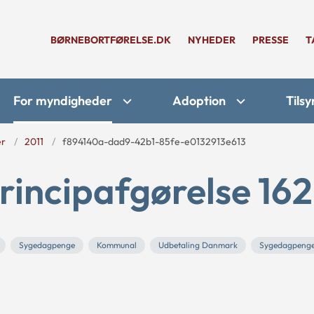
BØRNEBORTFØRELSE.DK
NYHEDER
PRESSE
T
For myndigheder
Adoption
Tilsy
er
2011
f894140a-dad9-42b1-85fe-e0132913e613
rincipafgørelse 162
Sygedagpenge
Kommunal
Udbetaling Danmark
Sygedagpenge