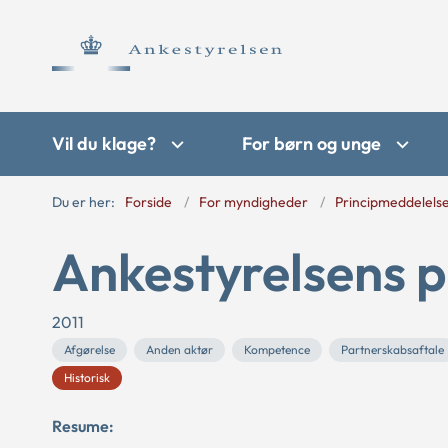
Vil du klage?
For børn og unge
Du er her:
Forside
For myndigheder
Principmeddelels
Ankestyrelsens p
2011
Afgørelse
Anden aktør
Kompetence
Partnerskabsaftale
Historisk
Resume: