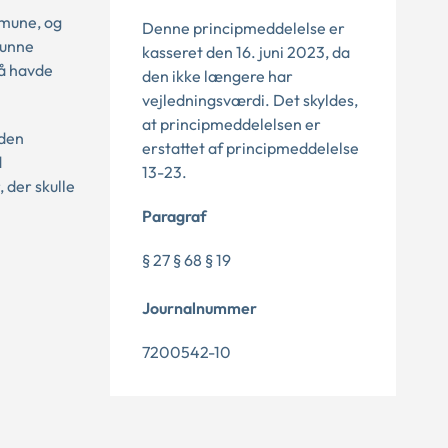
mmune, og
Denne principmeddelelse er
kunne
kasseret den 16. juni 2023, da
så havde
den ikke længere har
vejledningsværdi. Det skyldes,
at principmeddelelsen er
nden
erstattet af principmeddelelse
d
13-23.
 der skulle
Paragraf
§ 27 § 68 § 19
Journalnummer
7200542-10