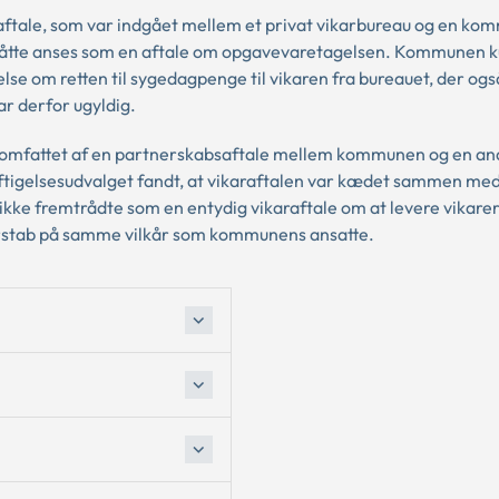
aftale, som var indgået mellem et privat vikarbureau og en ko
 måtte anses som en aftale om opgavevaretagelsen. Kommunen 
lse om retten til sygedagpenge til vikaren fra bureauet, der og
r derfor ugyldig.
 omfattet af en partnerskabsaftale mellem kommunen og en a
tigelsesudvalget fandt, at vikaraftalen var kædet sammen me
kke fremtrådte som en entydig vikaraftale om at levere vikarer,
rstab på samme vilkår som kommunens ansatte.