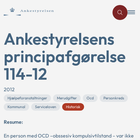
Ankestyrelsens
principafgørelse
114-12
2012
Hjælpeforanstaltninger
Merudgifter
Ocd
Personkreds
Kommunal
Serviceloven
Historisk
Resume:
En person med OCD –obssesiv kompulsivtilstand – var ikke