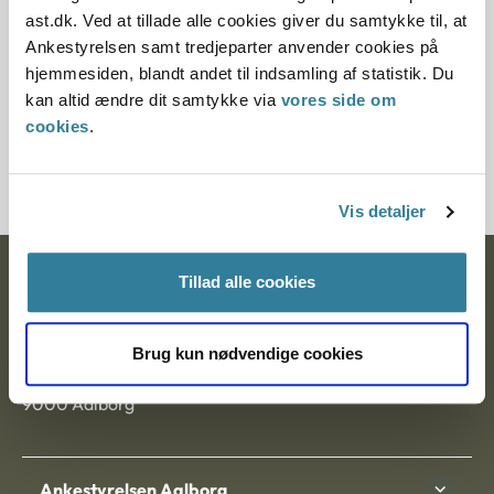
Paragraf
ast.dk. Ved at tillade alle cookies giver du samtykke til, at
Ankestyrelsen samt tredjeparter anvender cookies på
§ 1 § 100
hjemmesiden, blandt andet til indsamling af statistik. Du
kan altid ændre dit samtykke via
vores side om
Journalnummer
cookies
.
5200060-12
Vis detaljer
Ankestyrelsen
Tillad alle cookies
Postadresse:
Brug kun nødvendige cookies
Nytorv 7, 2. sal
9000 Aalborg
Ankestyrelsen Aalborg