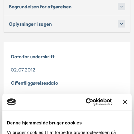
Begrundelsen for afgørelsen
Oplysninger i sagen
Dato for underskrift
02.07.2012
Offentliggørelsesdato
10.07.2013
Denne principafgørelse er kasseret den 12.
december, da den er erstattet af principafgørelse
Denne hjemmeside bruger cookies
84-19.
Vi bruger cookies til at forbedre brugeroplevelsen på