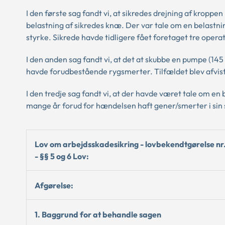
I den første sag fandt vi, at sikredes drejning af kropp
belastning af sikredes knæ. Der var tale om en belastn
styrke. Sikrede havde tidligere fået foretaget tre operat
I den anden sag fandt vi, at det at skubbe en pumpe (145
havde forudbestående rygsmerter. Tilfældet blev afvist
I den tredje sag fandt vi, at der havde været tale om en
mange år forud for hændelsen haft gener/smerter i sin s
Lov om arbejdsskadesikring - lovbekendtgørelse nr.
- §§ 5 og 6 Lov:
Afgørelse:
1. Baggrund for at behandle sagen