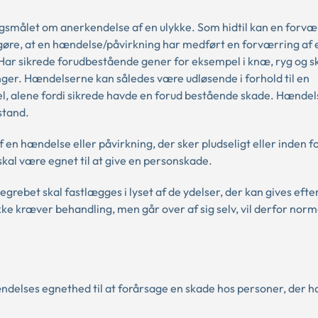
målet om anerkendelse af en ulykke. Som hidtil kan en forvær
re, at en hændelse/påvirkning har medført en forværring af e
. Har sikrede forudbestående gener for eksempel i knæ, ryg og s
nger. Hændelserne kan således være udløsende i forhold til en
l, alene fordi sikrede havde en forud bestående skade. Hændel
stand.
en hændelse eller påvirkning, der sker pludseligt eller inden f
kal være egnet til at give en personskade.
rebet skal fastlægges i lyset af de ydelser, der kan gives efte
e kræver behandling, men går over af sig selv, vil derfor norma
ændelses egnethed til at forårsage en skade hos personer, der h