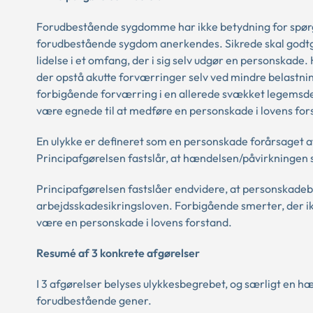
Forudbestående sygdomme har ikke betydning for spørgs
forudbestående sygdom anerkendes. Sikrede skal godtgø
lidelse i et omfang, der i sig selv udgør en personskade
der opstå akutte forværringer selv ved mindre belastni
forbigående forværring i en allerede svækket legemsde
være egnede til at medføre en personskade i lovens for
En ulykke er defineret som en personskade forårsaget af 
Principafgørelsen fastslår, at hændelsen/påvirkningen s
Principafgørelsen fastslåer endvidere, at personskadebeg
arbejdsskadesikringsloven. Forbigående smerter, der ikk
være en personskade i lovens forstand.
Resumé af 3 konkrete afgørelser
I 3 afgørelser belyses ulykkesbegrebet, og særligt en h
forudbestående gener.