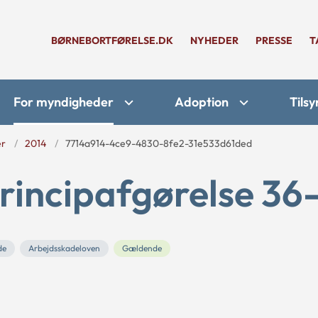
BØRNEBORTFØRELSE.DK
NYHEDER
PRESSE
T
For myndigheder
Adoption
Tilsy
er
2014
7714a914-4ce9-4830-8fe2-31e533d61ded
rincipafgørelse 36
de
Arbejdsskadeloven
Gældende