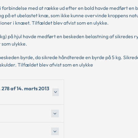
en i forbindelse med at række ud efter en bold havde medført en
ing på et ubelastet knæ, som ikke kunne overvinde kroppens natu
ioner i knæet. Tilfældet blev afvist som en ulykke.
 kg) på hjul havde medført en beskeden belastning af sikredes r
 som ulykke.
 beskeden byrde, da sikrede håndterede en byrde på 5 kg. Sikred
kulder. Tilfældet blev afvist som en ulykke
 278 af 14. marts 2013