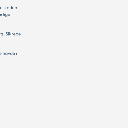
 beskeden
rlige
yg. Sikrede
e havde i