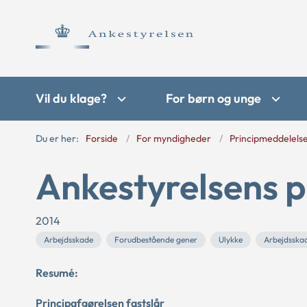
Vil du klage?
For børn og unge
Du er her:
Forside
For myndigheder
Principmeddelels
Ankestyrelsens p
2014
Arbejdsskade
Forudbestående gener
Ulykke
Arbejdsska
Resumé:
Principafgørelsen fastslår