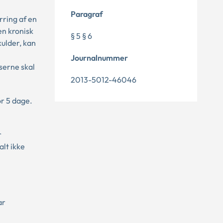
Paragraf
ring af en
n kronisk
§ 5 § 6
kulder, kan
Journalnummer
serne skal
2013-5012-46046
or 5 dage.
r
lt ikke
ar