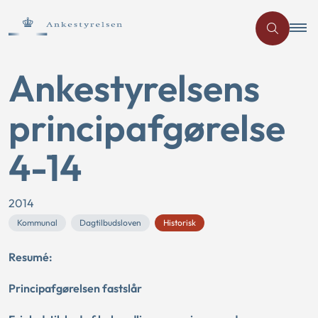
Ankestyrelsens
principafgørelse
4-14
2014
Kommunal
Dagtilbudsloven
Historisk
Resumé:
Principafgørelsen fastslår