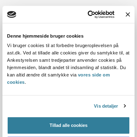
Dato for underskrift
02.01.2014
Denne hjemmeside bruger cookies
Vi bruger cookies til at forbedre brugeroplevelsen på
Offentliggørelsesdato
ast.dk. Ved at tillade alle cookies giver du samtykke til, at
Ankestyrelsen samt tredjeparter anvender cookies på
03.01.2014
hjemmesiden, blandt andet til indsamling af statistik. Du
kan altid ændre dit samtykke via
vores side om
Denne principafgørelse er kasseret den 11. oktober
cookies
.
2019, da den er erstattet af principafgørelse 47-19.
Paragraf
Vis detaljer
§ 63
Journalnummer
Tillad alle cookies