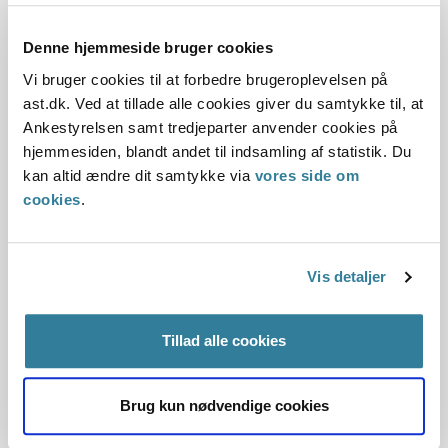
Denne hjemmeside bruger cookies
Lovgivning:
Vi bruger cookies til at forbedre brugeroplevelsen på
ast.dk. Ved at tillade alle cookies giver du samtykke til, at
Afgørelse:
Ankestyrelsen samt tredjeparter anvender cookies på
hjemmesiden, blandt andet til indsamling af statistik. Du
1. Baggrund for at behandle sagen principielt
kan altid ændre dit samtykke via
vores side om
cookies
.
2. Reglerne
Vis detaljer
4. Den konkrete afgørelse
Begrundelsen for afgørelsen
Tillad alle cookies
Brug kun nødvendige cookies