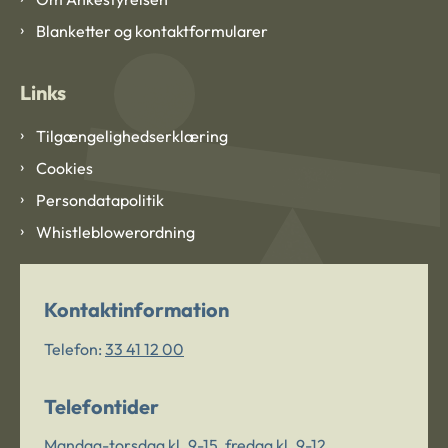
Blanketter og kontaktformularer
Links
Tilgængelighedserklæring
Cookies
Persondatapolitik
Whistleblowerordning
Kontaktinformation
Telefon:
33 41 12 00
Telefontider
Mandag-torsdag kl. 9-15, fredag kl. 9-12