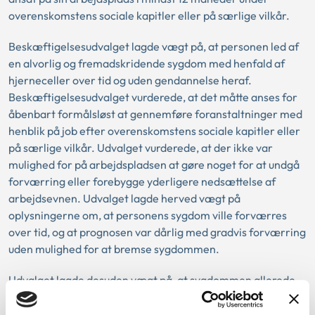
overenskomstens sociale kapitler eller på særlige vilkår.
Beskæftigelsesudvalget lagde vægt på, at personen led af
en alvorlig og fremadskridende sygdom med henfald af
hjerneceller over tid og uden gendannelse heraf.
Beskæftigelsesudvalget vurderede, at det måtte anses for
åbenbart formålsløst at gennemføre foranstaltninger med
henblik på job efter overenskomstens sociale kapitler eller
på særlige vilkår. Udvalget vurderede, at der ikke var
mulighed for på arbejdspladsen at gøre noget for at undgå
forværring eller forebygge yderligere nedsættelse af
arbejdsevnen. Udvalget lagde herved vægt på
oplysningerne om, at personens sygdom ville forværres
over tid, og at prognosen var dårlig med gradvis forværring
uden mulighed for at bremse sygdommen.
Udvalget lagde desuden vægt på, at sygdommen allerede
konkret betød, at arbejdsevnen var væsentligt nedsat.