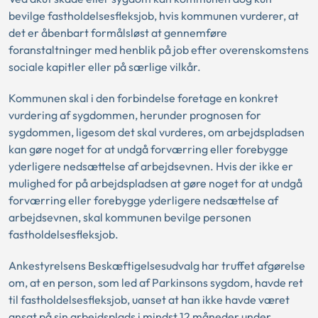
bevilge fastholdelsesfleksjob, hvis kommunen vurderer, at
det er åbenbart formålsløst at gennemføre
foranstaltninger med henblik på job efter overenskomstens
sociale kapitler eller på særlige vilkår.
Kommunen skal i den forbindelse foretage en konkret
vurdering af sygdommen, herunder prognosen for
sygdommen, ligesom det skal vurderes, om arbejdspladsen
kan gøre noget for at undgå forværring eller forebygge
yderligere nedsættelse af arbejdsevnen. Hvis der ikke er
mulighed for på arbejdspladsen at gøre noget for at undgå
forværring eller forebygge yderligere nedsættelse af
arbejdsevnen, skal kommunen bevilge personen
fastholdelsesfleksjob.
Ankestyrelsens Beskæftigelsesudvalg har truffet afgørelse
om, at en person, som led af Parkinsons sygdom, havde ret
til fastholdelsesfleksjob, uanset at han ikke havde været
ansat på sin arbejdsplads i mindst 12 måneder under