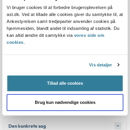
fremgik, at borgeren kunne arbejde 15 timer om ugen med
en effektivitet på 70 procent, når hendes skånebehov i form
Vi bruger cookies til at forbedre brugeroplevelsen på
af rolige omgivelser uden støj, ingen blinkende eller
ast.dk. Ved at tillade alle cookies giver du samtykke til, at
flimrende lys og mulighed for skift mellem opgavetyper og
Ankestyrelsen samt tredjeparter anvender cookies på
arbejdsstillinger var opfyldt. Borgeren og hendes familie
hjemmesiden, blandt andet til indsamling af statistik. Du
var godkendt som plejefamilie til at modtage et døgnbarn i
kan altid ændre dit samtykke via
vores side om
alderen 0-8 år af middel belastningsgrad. Barnet kunne
cookies
.
have faglige og sociale problemer i skolen, ikke være
aldersmæssigt udviklet, have været udsat for omsorgssvigt
og have psykosomatiske symptomer. Der kunne også være
Vis detaljer
tale om et problematisk forældresamarbejde.
Ankestyrelsens Beskæftigelsesudvalg fandt heller ikke, at
Tillad alle cookies
familieplejeforholdet kunne anses for selvstændig
virksomhed efter reglerne om tilskud til selvstændig
Brug kun nødvendige cookies
virksomhed.
Den konkrete sag