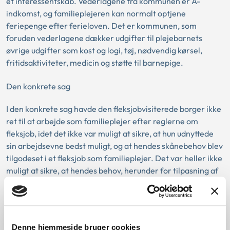
et interessentskab. Vederlagene fra kommunen er A-
indkomst, og familieplejeren kan normalt optjene
feriepenge efter ferieloven. Det er kommunen, som
foruden vederlagene dækker udgifter til plejebarnets
øvrige udgifter som kost og logi, tøj, nødvendig kørsel,
fritidsaktiviteter, medicin og støtte til barnepige.
Den konkrete sag
I den konkrete sag havde den fleksjobvisiterede borger ikke
ret til at arbejde som familieplejer efter reglerne om
fleksjob, idet det ikke var muligt at sikre, at hun udnyttede
sin arbejdsevne bedst muligt, og at hendes skånebehov blev
tilgodeset i et fleksjob som familieplejer. Det var heller ikke
muligt at sikre, at hendes behov, herunder for tilpasning af
arbejdsopgaverne, ændring i arbejdstid, arbejdsintensitet
og skånebehov, var opfyldt.
Ankestyrelsens Beskæftigelsesudvalg lagde vægt på, at det
Denne hjemmeside bruger cookies