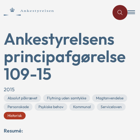
Ankestyrelsens
principafgørelse
109-15
2015
Absolut påkrævet
Flytning uden samtykke
Magtanvendelse
Personskade
Psykiske behov
Kommunal
Serviceloven
Historisk
Resumé: