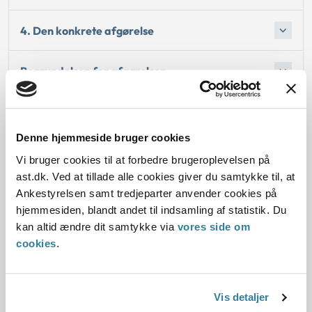
4. Den konkrete afgørelse
Begrundelsen for afgørelsen
Denne hjemmeside bruger cookies
Dato for underskrift
Vi bruger cookies til at forbedre brugeroplevelsen på
ast.dk. Ved at tillade alle cookies giver du samtykke til, at
21.12.2015
Ankestyrelsen samt tredjeparter anvender cookies på
Offentliggørelsesdato
hjemmesiden, blandt andet til indsamling af statistik. Du
kan altid ændre dit samtykke via
vores side om
22.12.2015
cookies
.
Denne principafgørelse er kasseret den 16. april
2018, idet den er blevet erstattet af principafgørelse
Vis detaljer
11-18.