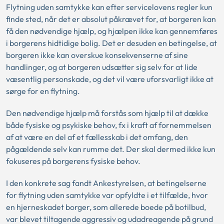
Flytning uden samtykke kan efter servicelovens regler kun
finde sted, når det er absolut påkrævet for, at borgeren kan
få den nødvendige hjælp, og hjælpen ikke kan gennemføres
i borgerens hidtidige bolig. Det er desuden en betingelse, at
borgeren ikke kan overskue konsekvenserne af sine
handlinger, og at borgeren udsætter sig selv for at lide
væsentlig personskade, og det vil være uforsvarligt ikke at
sørge for en flytning.
Den nødvendige hjælp må forstås som hjælp til at dække
både fysiske og psykiske behov, fx i kraft af fornemmelsen
af at være en del af et fællesskab i det omfang, den
pågældende selv kan rumme det. Der skal dermed ikke kun
fokuseres på borgerens fysiske behov.
I den konkrete sag fandt Ankestyrelsen, at betingelserne
for flytning uden samtykke var opfyldte i et tilfælde, hvor
en hjerneskadet borger, som allerede boede på botilbud,
var blevet tiltagende aggressiv og udadreagende på grund