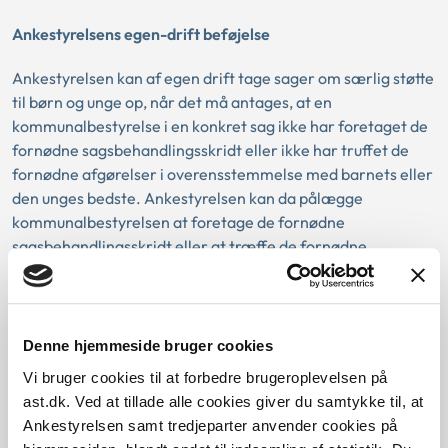
Ankestyrelsens egen-drift beføjelse
Ankestyrelsen kan af egen drift tage sager om særlig støtte
til børn og unge op, når det må antages, at en
kommunalbestyrelse i en konkret sag ikke har foretaget de
fornødne sagsbehandlingsskridt eller ikke har truffet de
fornødne afgørelser i overensstemmelse med barnets eller
den unges bedste. Ankestyrelsen kan da pålægge
kommunalbestyrelsen at foretage de fornødne
sagsbehandlingsskridt eller at træffe de fornødne
afgørelser.
Hvis kommunalbestyrelsen ikke har forelagt børn og unge-
udvalget en sag, hvor der var viden om eller formodning
Denne hjemmeside bruger cookies
for, at samværspersonen havde begået overgreb mod et
Vi bruger cookies til at forbedre brugeroplevelsen på
barn eller en ung kan Ankestyrelsen tage sagen op af egen
ast.dk. Ved at tillade alle cookies giver du samtykke til, at
drift og pålægge kommunalbestyrelsen at forelægge sagen
Ankestyrelsen samt tredjeparter anvender cookies på
for børn og unge-udvalget.