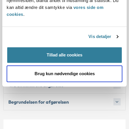
hjemmesiden, blandt andet til indsamling af statistik. Du
kan altid ændre dit samtykke via
vores side om
cookies
.
Lovgivning:
Afgørelse:
Vis detaljer
1. Baggrund for at behandle sagerne principielt
Tillad alle cookies
2. Reglerne
Brug kun nødvendige cookies
4. Den konkrete afgørelse
Begrundelsen for afgørelsen