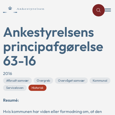
Ankestyrelsens
principafgørelse
63-16
2016
Afbrudt samvær
Overgreb
Overvåget samvær
Kommunal
Serviceloven
Historisk
Resumé:
Hvis kommunen har viden eller formodning om, at den