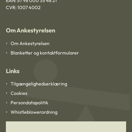
EAN: 57 98 000 35 48 21
CVR: 1007 4002
Om Ankestyrelsen
Om Ankestyrelsen
Blanketter og kontaktformularer
Links
Tilgængelighedserklæring
Cookies
Persondatapolitik
Whistleblowerordning