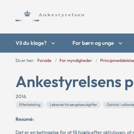
Vil du klage?
For børn og unge
Du er her:
Forside
For myndigheder
Principmeddelels
Ankestyrelsens p
2016
Efterbetaling
Løbende forsørgelsesudgifter
Ophold i udlande
Resumé:
Det er en betingelse for at få hjælp efter aktivloven, a