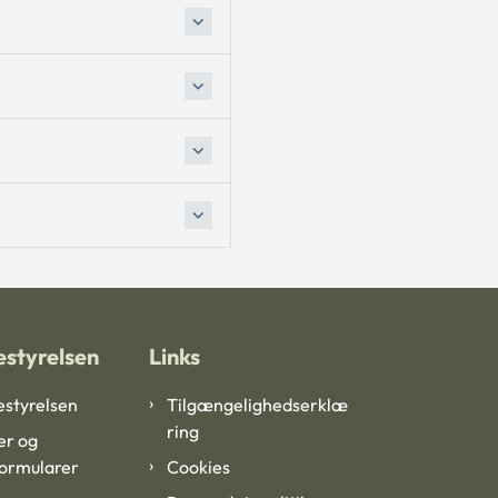
styrelsen
Links
styrelsen
Tilgængelighedserklæ
ring
er og
formularer
Cookies