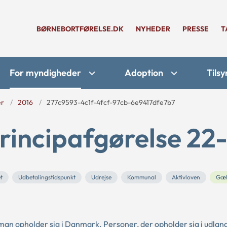
BØRNEBORTFØRELSE.DK
NYHEDER
PRESSE
T
For myndigheder
Adoption
Tilsy
er
2016
277c9593-4c1f-4fcf-97cb-6e9417dfe7b7
rincipafgørelse 22-
t
Udbetalingstidspunkt
Udrejse
Kommunal
Aktivloven
Gæl
t man opholder sig i Danmark. Personer, der opholder sig i udlan