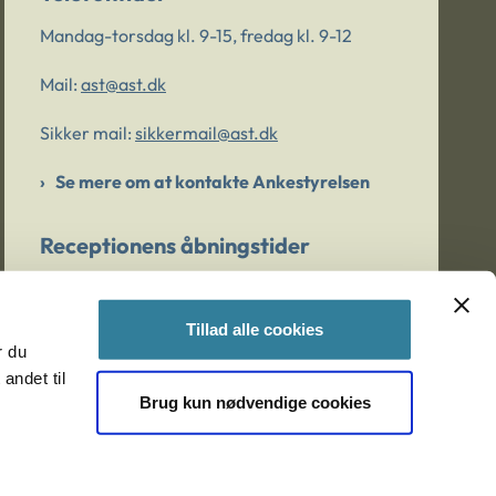
Mandag-torsdag kl. 9-15, fredag kl. 9-12
Mail:
ast@ast.dk
Sikker mail:
sikkermail@ast.dk
Se mere om at kontakte Ankestyrelsen
Receptionens åbningstider
Mandag-torsdag kl. 9-15, fredag kl. 9-13
Tillad alle cookies
r du
Er du bekymret for et barn/en ung?
andet til
Brug kun nødvendige cookies