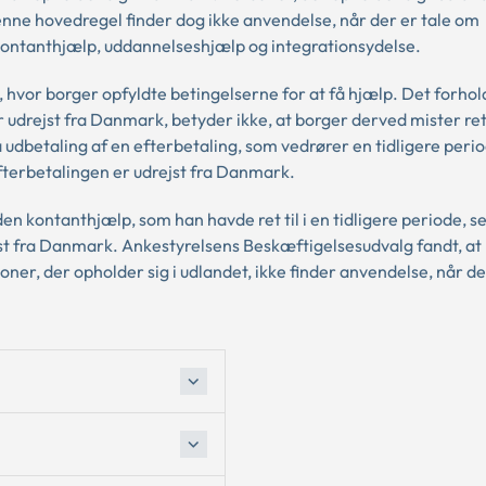
enne hovedregel finder dog ikke anvendelse, når der er tale om
f kontanthjælp, uddannelseshjælp og integrationsydelse.
, hvor borger opfyldte betingelserne for at få hjælp. Det forhold
 udrejst fra Danmark, betyder ikke, at borger derved mister ret 
udbetaling af en efterbetaling, som vedrører en tidligere peri
efterbetalingen er udrejst fra Danmark.
 den kontanthjælp, som han havde ret til i en tidligere periode, 
jst fra Danmark. Ankestyrelsens Beskæftigelsesudvalg fandt, at
ner, der opholder sig i udlandet, ikke finder anvendelse, når de