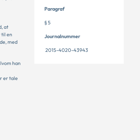
Paragraf
§ 5
, at
til en
Journalnummer
ode, med
2015-4020-43943
selvom han
r er tale