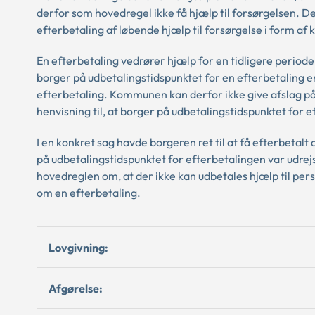
derfor som hovedregel ikke få hjælp til forsørgelsen. D
efterbetaling af løbende hjælp til forsørgelse i form a
En efterbetaling vedrører hjælp for en tidligere periode
borger på udbetalingstidspunktet for en efterbetaling er
efterbetaling. Kommunen kan derfor ikke give afslag på 
henvisning til, at borger på udbetalingstidspunktet for 
I en konkret sag havde borgeren ret til at få efterbetalt
på udbetalingstidspunktet for efterbetalingen var udre
hovedreglen om, at der ikke kan udbetales hjælp til perso
om en efterbetaling.
Lovgivning:
Afgørelse: