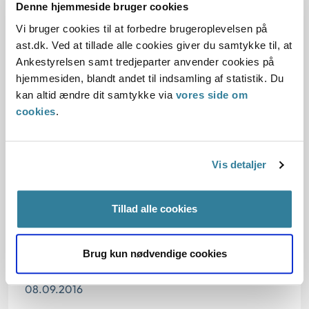
Denne hjemmeside bruger cookies
Afgørelse:
Vi bruger cookies til at forbedre brugeroplevelsen på
ast.dk. Ved at tillade alle cookies giver du samtykke til, at
Ankestyrelsen samt tredjeparter anvender cookies på
1. Baggrund for at behandle sagen principielt
hjemmesiden, blandt andet til indsamling af statistik. Du
kan altid ændre dit samtykke via
vores side om
2. Reglerne
cookies
.
4. Den konkrete afgørelse
Vis detaljer
Begrundelsen for afgørelsen
Tillad alle cookies
Brug kun nødvendige cookies
Dato for underskrift
08.09.2016