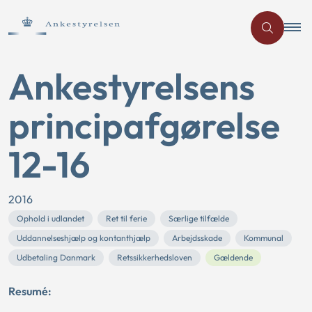
Ankestyrelsens
principafgørelse
12-16
2016
Ophold i udlandet
Ret til ferie
Særlige tilfælde
Uddannelseshjælp og kontanthjælp
Arbejdsskade
Kommunal
Udbetaling Danmark
Retssikkerhedsloven
Gældende
Resumé: