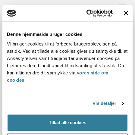
Begrundelsen for afgørelsen
Denne hjemmeside bruger cookies
Dato for underskrift
Vi bruger cookies til at forbedre brugeroplevelsen på
ast.dk. Ved at tillade alle cookies giver du samtykke til, at
14.04.2016
Ankestyrelsen samt tredjeparter anvender cookies på
hjemmesiden, blandt andet til indsamling af statistik. Du
Offentliggørelsesdato
kan altid ændre dit samtykke via
vores side om
cookies
.
15.04.2016
Paragraf
Vis detaljer
§ 13 § 69k § 5 § 74 § 69 § 10 § 54a
Journalnummer
Tillad alle cookies
2015-4020-39790