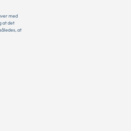
gaver med
 at det
således, at