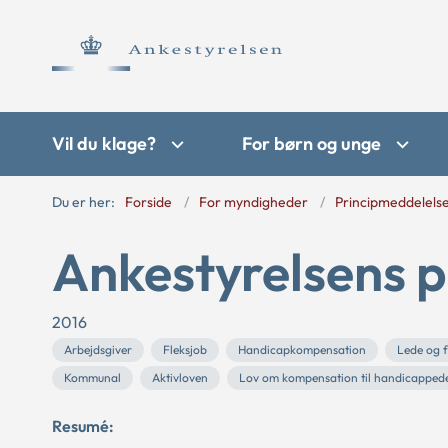
Vil du klage?
For børn og unge
Du er her:
Forside
For myndigheder
Principmeddelels
Ankestyrelsens p
2016
Arbejdsgiver
Fleksjob
Handicapkompensation
Lede og f
Kommunal
Aktivloven
Lov om kompensation til handicappede
Resumé: