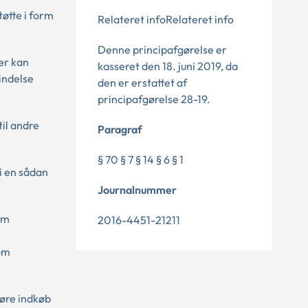
tøtte i form
Relateret infoRelateret info
Denne principafgørelse er
Der kan
kasseret den 18. juni 2019, da
bindelse
den er erstattet af
principafgørelse 28-19.
til andre
Paragraf
§ 70 § 7 § 14 § 6 § 1
i en sådan
Journalnummer
om
2016-4451-21211
om
føre indkøb