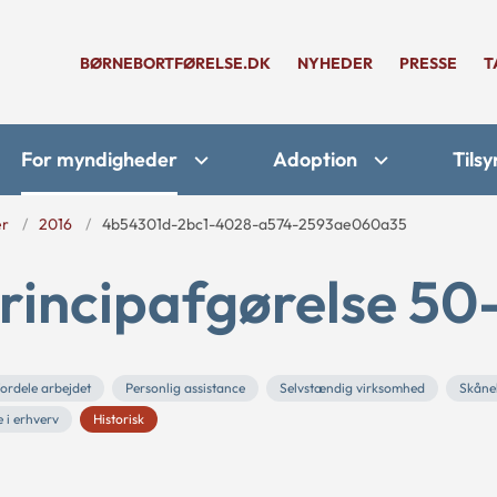
BØRNEBORTFØRELSE.DK
NYHEDER
PRESSE
T
For myndigheder
Adoption
Tilsy
er
2016
4b54301d-2bc1-4028-a574-2593ae060a35
rincipafgørelse 50
ordele arbejdet
Personlig assistance
Selvstændig virksomhed
Skåne
 i erhverv
Historisk