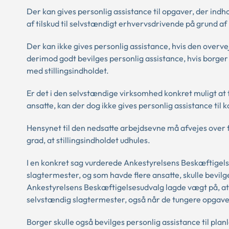
Der kan gives personlig assistance til opgaver, der indh
af tilskud til selvstændigt erhvervsdrivende på grund a
Der kan ikke gives personlig assistance, hvis den overvej
derimod godt bevilges personlig assistance, hvis borger b
med stillingsindholdet.
Er det i den selvstændige virksomhed konkret muligt at 
ansatte, kan der dog ikke gives personlig assistance ti
Hensynet til den nedsatte arbejdsevne må afvejes over f
grad, at stillingsindholdet udhules.
I en konkret sag vurderede Ankestyrelsens Beskæftigels
slagtermester, og som havde flere ansatte, skulle bevilge
Ankestyrelsens Beskæftigelsesudvalg lagde vægt på, a
selvstændig slagtermester, også når de tungere opgave
Borger skulle også bevilges personlig assistance til pla