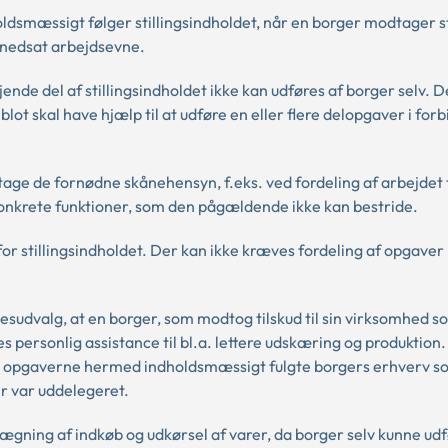
oldsmæssigt følger stillingsindholdet, når en borger modtager s
f nedsat arbejdsevne.
ende del af stillingsindholdet ikke kan udføres af borger selv. 
lot skal have hjælp til at udføre en eller flere delopgaver i for
tage de fornødne skånehensyn, f.eks. ved fordeling af arbejdet 
l konkrete funktioner, som den pågældende ikke kan bestride.
or stillingsindholdet. Der kan ikke kræves fordeling af opgaver 
esudvalg, at en borger, som modtog tilskud til sin virksomhed s
s personlig assistance til bl.a. lettere udskæring og produktion.
t opgaverne hermed indholdsmæssigt fulgte borgers erhverv s
r var uddelegeret.
nlægning af indkøb og udkørsel af varer, da borger selv kunne ud