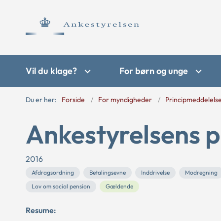
Vil du klage?
For børn og unge
Du er her:
Forside
For myndigheder
Principmeddelels
Ankestyrelsens p
2016
Afdragsordning
Betalingsevne
Inddrivelse
Modregning
Lov om social pension
Gældende
Resume: