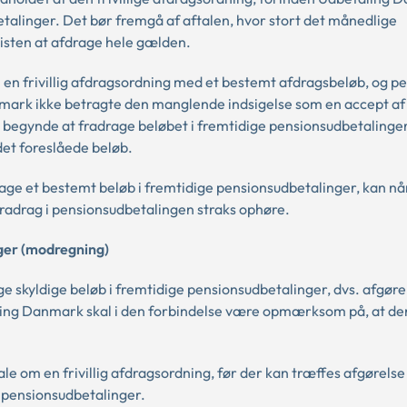
etalinger. Det bør fremgå af aftalen, hvor stort det månedlige
onisten at afdrage hele gælden.
 en frivillig afdragsordning med et bestemt afdragsbeløb, og p
nmark ikke betragte den manglende indsigelse som en accept af
begynde at fradrage beløbet i fremtidige pensionsudbetalinger
det foreslåede beløb.
drage et bestemt beløb i fremtidige pensionsudbetalinger, kan nå
 fradrag i pensionsudbetalingen straks ophøre.
nger (modregning)
 skyldige beløb i fremtidige pensionsudbetalinger, dvs. afgør
ing Danmark skal i den forbindelse være opmærksom på, at der
e om en frivillig afdragsordning, før der kan træffes afgørelse
 pensionsudbetalinger.