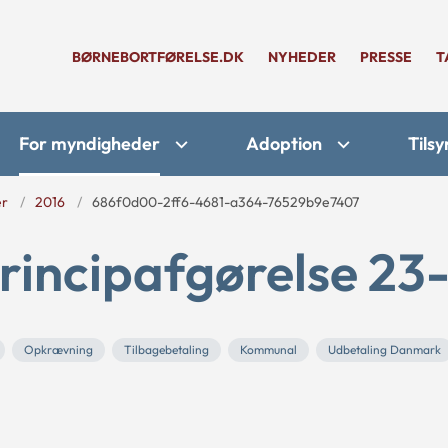
BØRNEBORTFØRELSE.DK
NYHEDER
PRESSE
T
For myndigheder
Adoption
Tilsy
er
2016
686f0d00-2ff6-4681-a364-76529b9e7407
rincipafgørelse 23
Opkrævning
Tilbagebetaling
Kommunal
Udbetaling Danmark