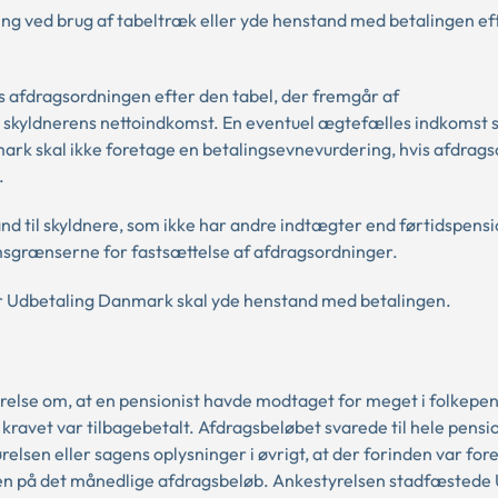
g ved brug af tabeltræk eller yde henstand med betalingen ef
es afdragsordningen efter den tabel, der fremgår af
 skyldnerens nettoindkomst. En eventuel ægtefælles indkomst s
ark skal ikke foretage en betalingsevnevurdering, hvis afdrag
.
 til skyldnere, som ikke har andre indtægter end førtidspensio
msgrænserne for fastsættelse af afdragsordninger.
ner Udbetaling Danmark skal yde henstand med betalingen.
relse om, at en pensionist havde modtaget for meget i folkepen
ravet var tilbagebetalt. Afdragsbeløbet svarede til hele pensi
elsen eller sagens oplysninger i øvrigt, at der forinden var for
en på det månedlige afdragsbeløb. Ankestyrelsen stadfæstede