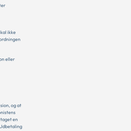
ter
kal ikke
sordningen
n eller
sion, og at
onistens
etaget en
 Udbetaling