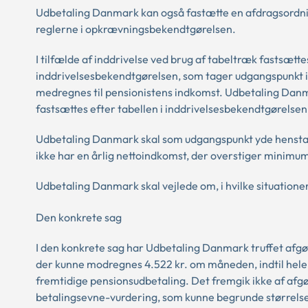
Udbetaling Danmark kan også fastætte en afdragsordnin
reglerne i opkrævningsbekendtgørelsen.
I tilfælde af inddrivelse ved brug af tabeltræk fastsætt
inddrivelsesbekendtgørelsen, som tager udgangspunkt i
medregnes til pensionistens indkomst. Udbetaling Danm
fastsættes efter tabellen i inddrivelsesbekendtgørelsen
Udbetaling Danmark skal som udgangspunkt yde henstand
ikke har en årlig nettoindkomst, der overstiger minimu
Udbetaling Danmark skal vejlede om, i hvilke situatio
Den konkrete sag
I den konkrete sag har Udbetaling Danmark truffet afgø
der kunne modregnes 4.522 kr. om måneden, indtil hele k
fremtidige pensionsudbetaling. Det fremgik ikke af afgør
betalingsevne-vurdering, som kunne begrunde størrels