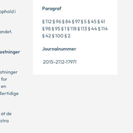
Paragraf
ophold i
§ 112 § 96 § 84 § 97 § 5 § 45 § 41
§ 98 § 95 § 1 § 118 § 113 § 44 § 114
andet.
§ 42 § 100 § 2
Journalnummer
kostninger
2015-2112-17971
ostninger
 for
 en
lertidige
 at de
stra