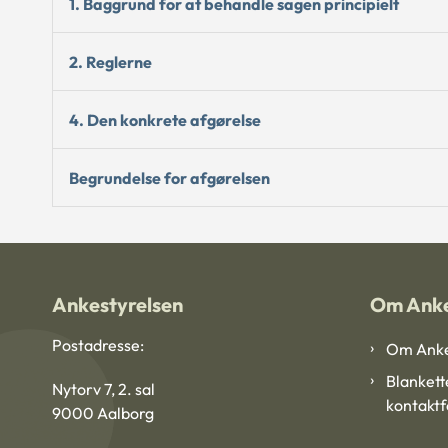
1. Baggrund for at behandle sagen principielt
2. Reglerne
4. Den konkrete afgørelse
Begrundelse for afgørelsen
Ankestyrelsen
Om Anke
Postadresse:
Om Anke
Blankett
Nytorv 7, 2. sal
kontakt
9000 Aalborg