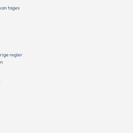
 kan tages
rige regler
an
r