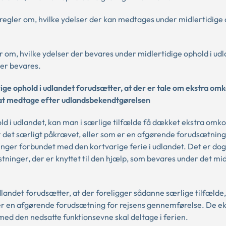
 regler om, hvilke ydelser der kan medtages under midlertidige 
 om, hvilke ydelser der bevares under midlertidige ophold i udl
er bevares.
ige ophold i udlandet forudsætter, at der er tale om ekstra om
il at medtage efter udlandsbekendtgørelsen
d i udlandet, kan man i særlige tilfælde få dækket ekstra omk
r det særligt påkrævet, eller som er en afgørende forudsætning
ninger forbundet med den kortvarige ferie i udlandet. Det er dog
ninger, der er knyttet til den hjælp, som bevares under det mid
landet forudsætter, at der foreligger sådanne særlige tilfælde,
 er en afgørende forudsætning for rejsens gennemførelse. De ek
ed den nedsatte funktionsevne skal deltage i ferien.