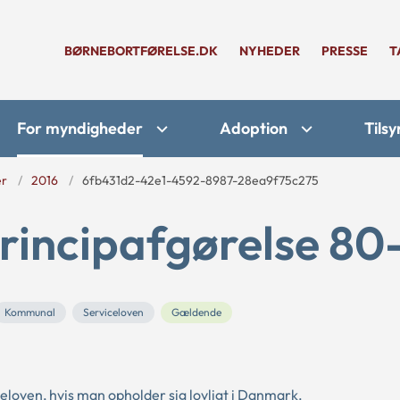
BØRNEBORTFØRELSE.DK
NYHEDER
PRESSE
T
For myndigheder
Adoption
Tilsy
er
2016
6fb431d2-42e1-4592-8987-28ea9f75c275
rincipafgørelse 80
Kommunal
Serviceloven
Gældende
eloven, hvis man opholder sig lovligt i Danmark.