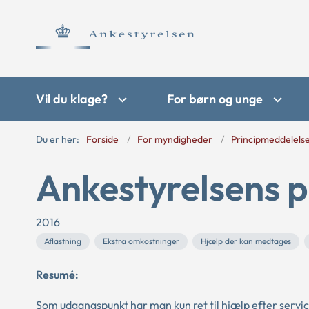
Vil du klage?
For børn og unge
Du er her:
Forside
For myndigheder
Principmeddelels
Ankestyrelsens p
2016
Aflastning
Ekstra omkostninger
Hjælp der kan medtages
Resumé:
Som udgangspunkt har man kun ret til hjælp efter servic