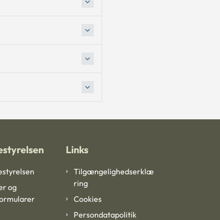
styrelsen
Links
styrelsen
Tilgængelighedserklæ
ring
er og
formularer
Cookies
Persondatapolitik