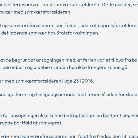
ørnenes feriesamvær med samværsforælderen. Dette gælder, s
e samvær med samværsforælderen.
t og samværsforælderen bortfalder, uden at bopælsforælderen
 det løbende samvær hos Statsforvaltningen.
havde begrundet ansøgningen med, at ferien var et tilbud fra b
, børnebørn og oldebørn, inden hun ikke længere kunne gå.
ær med samværsforælderen i uge 23 i 2016.
delige ferie- og helligdagsperiode, idet ferien lå uden for skol
e for ansøgningen ikke kunne betragtes som en bestemt begive
unde bortfald af samværet.
mvær med samværsforælderen bortfaldt fra fredag den 18. dec