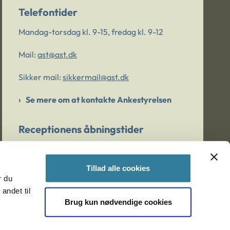
Telefontider
Mandag-torsdag kl. 9-15, fredag kl. 9-12
Mail:
ast@ast.dk
Sikker mail:
sikkermail@ast.dk
Se mere om at kontakte Ankestyrelsen
Receptionens åbningstider
Mandag-torsdag kl. 9-15, fredag kl. 9-13
Tillad alle cookies
r du
Er du bekymret for et barn/en ung?
andet til
Brug kun nødvendige cookies