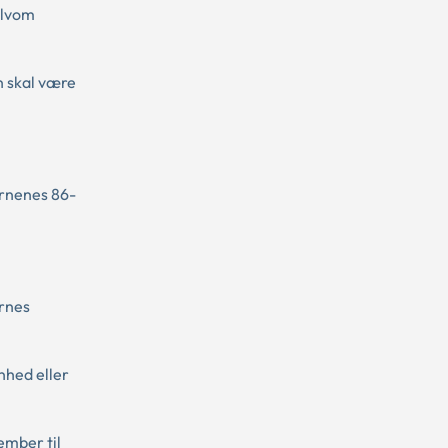
elvom
 skal være
ørnenes 86-
ernes
nhed eller
ember til