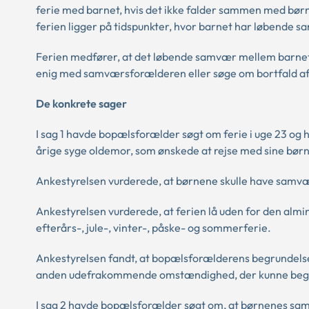
ferie med barnet, hvis det ikke falder sammen med b
ferien ligger på tidspunkter, hvor barnet har løbend
Ferien medfører, at det løbende samvær mellem barne
enig med samværsforælderen eller søge om bortfald af
De konkrete sager
I sag 1 havde bopælsforælder søgt om ferie i uge 23 og 
årige syge oldemor, som ønskede at rejse med sine børn
Ankestyrelsen vurderede, at børnene skulle have samv
Ankestyrelsen vurderede, at ferien lå uden for den almin
efterårs-, jule-, vinter-, påske- og sommerferie.
Ankestyrelsen fandt, at bopælsforælderens begrundels
anden udefrakommende omstændighed, der kunne begr
I sag 2 havde bopælsforælder søgt om, at børnenes sa