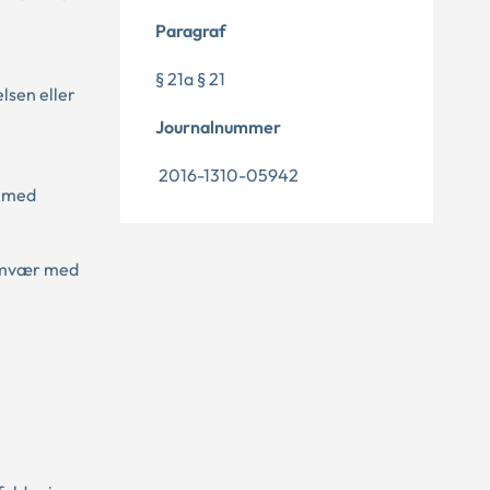
Paragraf
§ 21a § 21
lsen eller
Journalnummer
2016-1310-05942
r med
samvær med