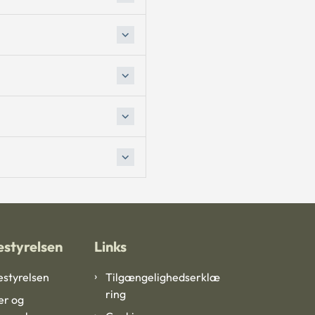
styrelsen
Links
styrelsen
Tilgængelighedserklæ
ring
er og