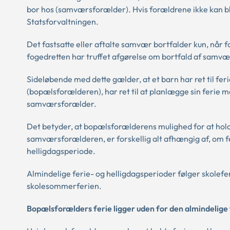
bor hos (samværsforælder). Hvis forældrene ikke kan 
Statsforvaltningen.
Det fastsatte eller aftalte samvær bortfalder kun, når f
fogedretten har truffet afgørelse om bortfald af samvæ
Sideløbende med dette gælder, at et barn har ret til fe
(bopælsforælderen), har ret til at planlægge sin ferie 
samværsforælder.
Det betyder, at bopælsforælderens mulighed for at hol
samværsforælderen, er forskellig alt afhængig af, om fer
helligdagsperiode.
Almindelige ferie- og helligdagsperioder følger skoleferie
skolesommerferien.
Bopælsforælders ferie ligger uden for den almindelige 