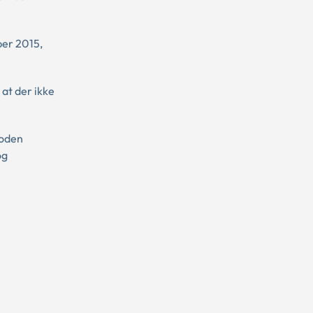
ber 2015,
at der ikke
ioden
og