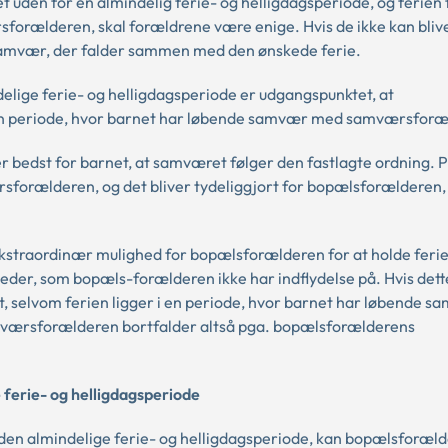
uden for en almindelig ferie- og helligdagsperiode, og ferien f
rælderen, skal forældrene være enige. Hvis de ikke kan blive
samvær, der falder sammen med den ønskede ferie.
elige ferie- og helligdagsperiode er udgangspunktet, at
den periode, hvor barnet har løbende samvær med samværsforæ
r bedst for barnet, at samværet følger den fastlagte ordning. 
sforælderen, og det bliver tydeliggjort for bopælsforælderen,
n ekstraordinær mulighed for bopælsforælderen for at holde fer
r, som bopæls-forælderen ikke har indflydelse på. Hvis dett
, selvom ferien ligger i en periode, hvor barnet har løbende 
ærsforælderen bortfalder altså pga. bopælsforælderens
 ferie- og helligdagsperiode
 den almindelige ferie- og helligdagsperiode, kan bopælsforæl