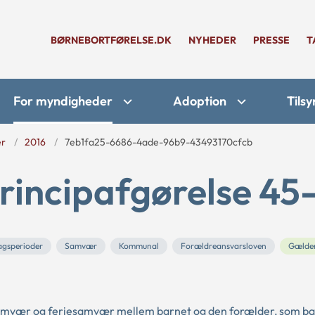
BØRNEBORTFØRELSE.DK
NYHEDER
PRESSE
T
For myndigheder
Adoption
Tilsy
er
2016
7eb1fa25-6686-4ade-96b9-43493170cfcb
rincipafgørelse 45
dagsperioder
Samvær
Kommunal
Forældreansvarsloven
Gælde
 samvær og feriesamvær mellem barnet og den forælder, som ba