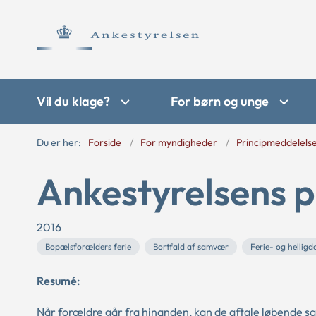
Vil du klage?
For børn og unge
Du er her:
Forside
For myndigheder
Principmeddelels
Ankestyrelsens p
2016
Bopælsforælders ferie
Bortfald af samvær
Ferie- og hellig
Resumé:
Når forældre går fra hinanden, kan de aftale løbende