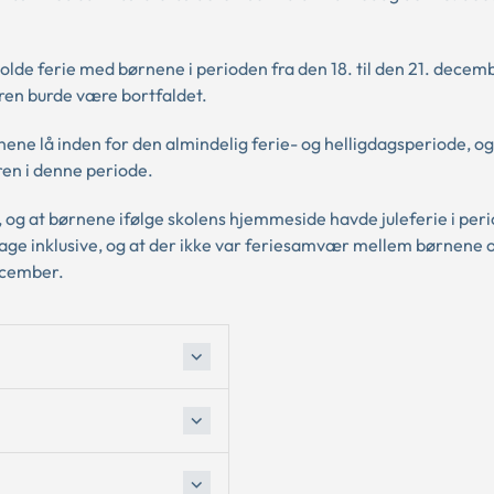
de ferie med børnene i perioden fra den 18. til den 21. decem
n burde være bortfaldet.
ne lå inden for den almindelig ferie- og helligdagsperiode, og 
n i denne periode.
 og at børnene ifølge skolens hjemmeside havde juleferie i per
dage inklusive, og at der ikke var feriesamvær mellem børnene 
ecember.