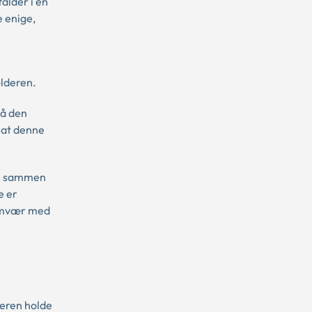
alder i en
 enige,
lderen.
På den
 at denne
ie sammen
e er
samvær med
deren holde