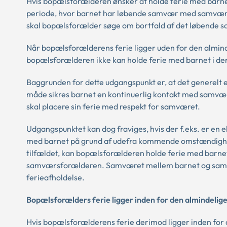
Hvis bopælsforælderen ønsker at holde ferie med barnet 
periode, hvor barnet har løbende samvær med samværsfo
skal bopælsforælder søge om bortfald af det løbende 
Når bopælsforælderens ferie ligger uden for den almind
bopælsforælderen ikke kan holde ferie med barnet i 
Baggrunden for dette udgangspunkt er, at det generelt e
måde sikres barnet en kontinuerlig kontakt med samvær
skal placere sin ferie med respekt for samværet.
Udgangspunktet kan dog fraviges, hvis der f.eks. er e
med barnet på grund af udefra kommende omstændighede
tilfældet, kan bopælsforælderen holde ferie med barnet
samværsforælderen. Samværet mellem barnet og samv
ferieafholdelse.
Bopælsforælders ferie ligger inden for den almindelige
Hvis bopælsforælderens ferie derimod ligger inden for