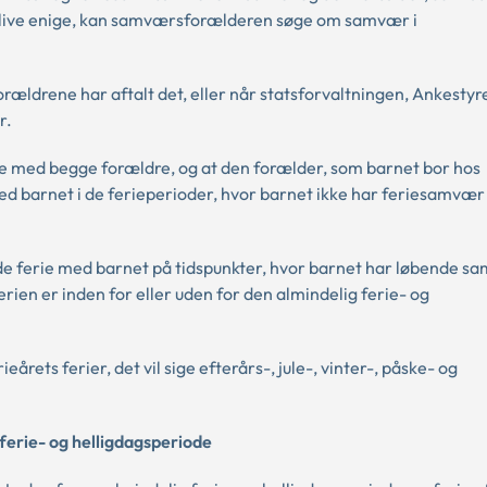
blive enige, kan samværsforælderen søge om samvær i
orældrene har aftalt det, eller når statsforvaltningen, Ankestyre
r.
rie med begge forældre, og at den forælder, som barnet bor hos
med barnet i de ferieperioder, hvor barnet ikke har feriesamvæ
de ferie med barnet på tidspunkter, hvor barnet har løbende 
ien er inden for eller uden for den almindelig ferie- og
årets ferier, det vil sige efterårs-, jule-, vinter-, påske- og
ferie- og helligdagsperiode