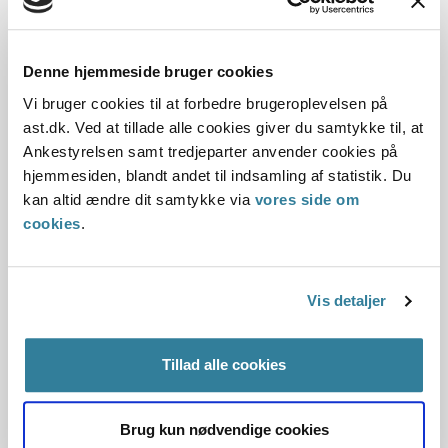
beregning af folkepensionens pensionstillæg.
Denne hjemmeside bruger cookies
Lovgivning:
Vi bruger cookies til at forbedre brugeroplevelsen på
ast.dk. Ved at tillade alle cookies giver du samtykke til, at
Ankestyrelsen samt tredjeparter anvender cookies på
Afgørelse:
hjemmesiden, blandt andet til indsamling af statistik. Du
kan altid ændre dit samtykke via
vores side om
1. Baggrund for at behandle sagen principielt
cookies
.
2. Reglerne
Vis detaljer
4. Den konkrete afgørelse
Tillad alle cookies
Begrundelsen for afgørelsen
Brug kun nødvendige cookies