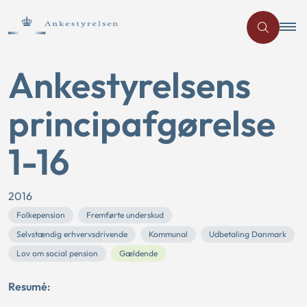
Ankestyrelsens
principafgørelse
1-16
2016
Folkepension
Fremførte underskud
Selvstændig erhvervsdrivende
Kommunal
Udbetaling Danmark
Lov om social pension
Gældende
Resumé: