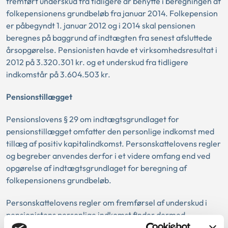
fremført underskud fra tidligere år benytte i beregningen af
folkepensionens grundbeløb fra januar 2014. Folkepension
er påbegyndt 1. januar 2012 og i 2014 skal pensionen
beregnes på baggrund af indtægten fra senest afsluttede
årsopgørelse. Pensionisten havde et virksomhedsresultat i
2012 på 3.320.301 kr. og et underskud fra tidligere
indkomstår på 3.604.503 kr.
Pensionstillægget
Pensionslovens § 29 om indtægtsgrundlaget for
pensionstillægget omfatter den personlige indkomst med
tillæg af positiv kapitalindkomst. Personskattelovens regler
og begreber anvendes derfor i et videre omfang end ved
opgørelse af indtægtsgrundlaget for beregning af
folkepensionens grundbeløb.
Personskattelovens regler om fremførsel af underskud i
pensionistens personlige indkomst finder dermed
anvendelse ved opgørelse af indtægtsgrundlaget for