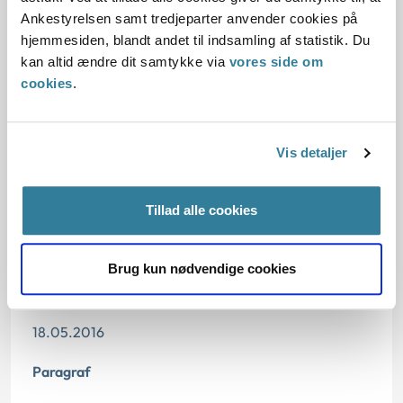
1. Baggrund for at behandle sagen principielt
Ankestyrelsen samt tredjeparter anvender cookies på
hjemmesiden, blandt andet til indsamling af statistik. Du
2. Reglerne
kan altid ændre dit samtykke via
vores side om
cookies
.
4. Den konkrete afgørelse
Vis detaljer
Tillad alle cookies
Dato for underskrift
17.05.2016
Brug kun nødvendige cookies
Offentliggørelsesdato
18.05.2016
Paragraf