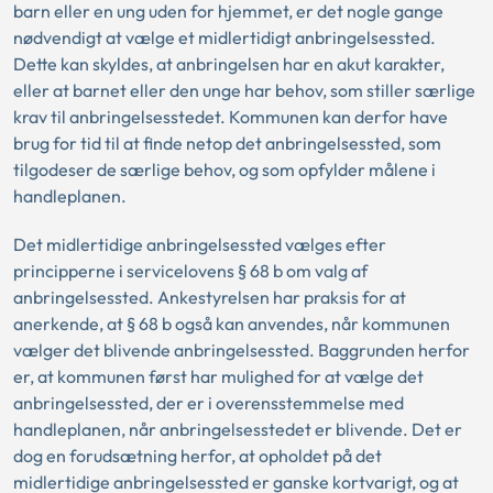
barn eller en ung uden for hjemmet, er det nogle gange
nødvendigt at vælge et midlertidigt anbringelsessted.
Dette kan skyldes, at anbringelsen har en akut karakter,
eller at barnet eller den unge har behov, som stiller særlige
krav til anbringelsesstedet. Kommunen kan derfor have
brug for tid til at finde netop det anbringelsessted, som
tilgodeser de særlige behov, og som opfylder målene i
handleplanen.
Det midlertidige anbringelsessted vælges efter
principperne i servicelovens § 68 b om valg af
anbringelsessted. Ankestyrelsen har praksis for at
anerkende, at § 68 b også kan anvendes, når kommunen
vælger det blivende anbringelsessted. Baggrunden herfor
er, at kommunen først har mulighed for at vælge det
anbringelsessted, der er i overensstemmelse med
handleplanen, når anbringelsesstedet er blivende. Det er
dog en forudsætning herfor, at opholdet på det
midlertidige anbringelsessted er ganske kortvarigt, og at