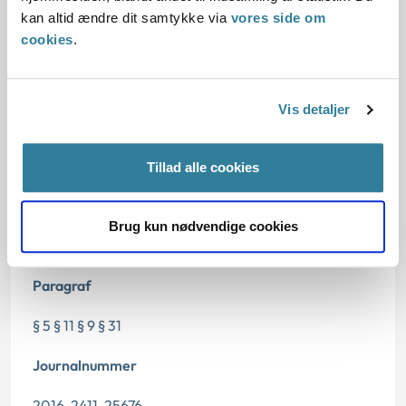
kan altid ændre dit samtykke via
vores side om
Dato for underskrift
cookies
.
20.12.2016
Offentliggørelsesdato
Vis detaljer
28.02.2017
Tillad alle cookies
Relateret infoRelateret info
Denne principafgørelse er kasseret den 30. maj
Brug kun nødvendige cookies
2018, da den er erstattet af principafgørelse 26-18.
Paragraf
§ 5 § 11 § 9 § 31
Journalnummer
2016-2411-25676