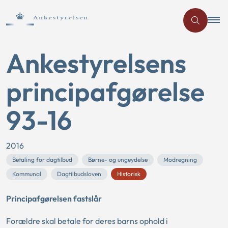
Ankestyrelsens
principafgørelse
93-16
2016
Betaling for dagtilbud
Børne- og ungeydelse
Modregning
Kommunal
Dagtilbudsloven
Historisk
Principafgørelsen fastslår
Forældre skal betale for deres barns ophold i